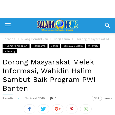
Beranda
Ruang Pendidikan
Kerjasama
Dorong Masyarakat Melek Informasi, Wahidin Halim Sambut Baik Program PWI Banten
Ruang Pendidikan
Kerjasama
Berita
Sosial & Budaya
Wilayah
~ Serang
Dorong Masyarakat Melek
Informasi, Wahidin Halim
Sambut Baik Program PWI
Banten
Penulis
ma
24 April 2019
0
349
views