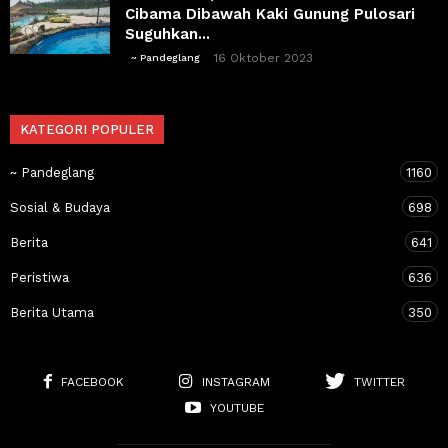
Cibama Dibawah Kaki Gunung Pulosari
Suguhkan...
16 Oktober 2023
~ Pandeglang
KATEGORI POPULER
~ Pandeglang
1160
Sosial & Budaya
698
Berita
641
Peristiwa
636
Berita Utama
350
FACEBOOK
INSTAGRAM
TWITTER
YOUTUBE