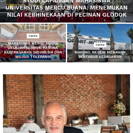
STUDI LAPANGAN MAHASISWA
UNIVERSITAS MERCU BUANA: MENEMUKAN
NILAI KEBHINEKAAN DI PECINAN GLODOK
Cerita
MAHASISWA MERCU BUANA
Cerita
JELAJAH GLODOK: PESONA
KEBERAGAMAN INDONESIA DAN
MAROKO, NEGERI MENAWAN
WUJUD TOLERANSI
BERTABUR KERAGAMAN