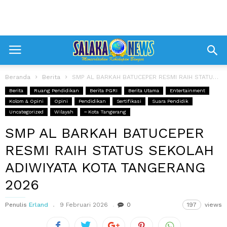
Beranda
Berita
SMP AL BARKAH BATUCEPER RESMI RAIH STATUS SEKOLAH ADIWIYATA KOTA TANGERANG 2026
Berita
Ruang Pendidikan
Berita PGRI
Berita Utama
Entertainment
Kolom & Opini
Opini
Pendidikan
Sertifikasi
Suara Pendidik
Uncategorized
Wilayah
~ Kota Tangerang
SMP AL BARKAH BATUCEPER
RESMI RAIH STATUS SEKOLAH
ADIWIYATA KOTA TANGERANG
2026
Penulis
Erland
9 Februari 2026
0
197
views