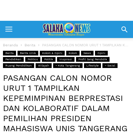
Beranda
Berita
PASANGAN CALON NOMOR URUT 1 TAMPILKAN KEPEMIMPINAN BERPRESTASI DAN KOLABORATIF DALAM PEMILIHAN...
Berita
Berita Unik
Kolom & Opini
Kolom
News
Opini
Pendidikan
Politics
Politik
Inspirasi
Profil Sang Pendidik
Ruang Pendidikan
Wilayah
~ Kota Tangerang
Lifestyle
~ Social
PASANGAN CALON NOMOR
URUT 1 TAMPILKAN
KEPEMIMPINAN BERPRESTASI
DAN KOLABORATIF DALAM
PEMILIHAN PRESIDEN
MAHASISWA UNIS TANGERANG