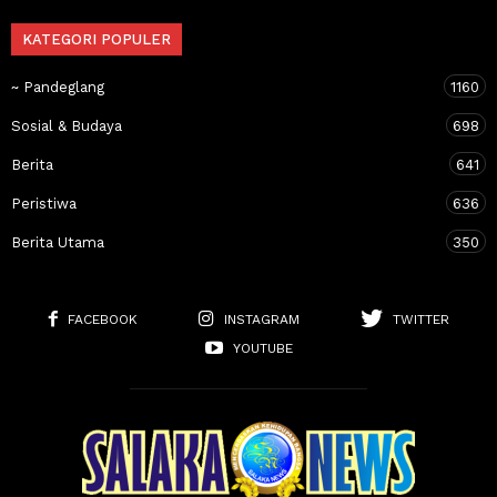
KATEGORI POPULER
~ Pandeglang
1160
Sosial & Budaya
698
Berita
641
Peristiwa
636
Berita Utama
350
FACEBOOK
INSTAGRAM
TWITTER
YOUTUBE