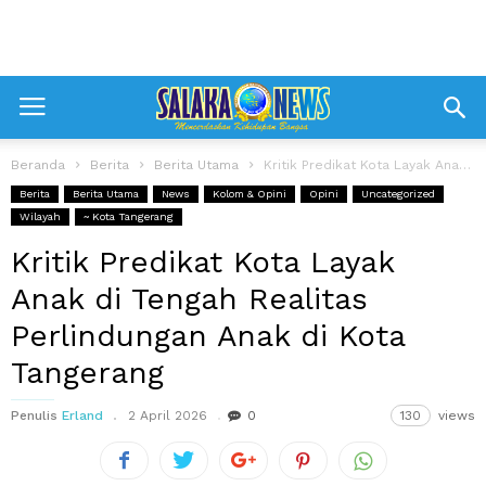
Beranda
Berita
Berita Utama
Kritik Predikat Kota Layak Anak di Tengah Realitas Perlindungan Anak di Kota...
Berita
Berita Utama
News
Kolom & Opini
Opini
Uncategorized
Wilayah
~ Kota Tangerang
Kritik Predikat Kota Layak
Anak di Tengah Realitas
Perlindungan Anak di Kota
Tangerang
Penulis
Erland
2 April 2026
0
130
views