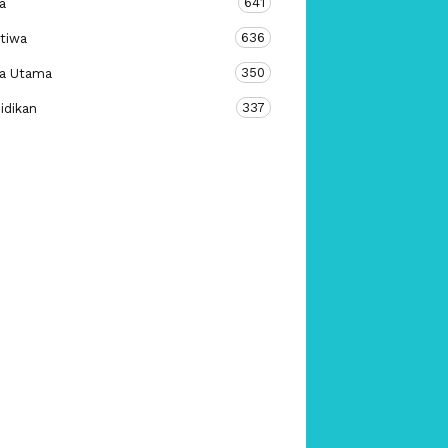
641
a
636
stiwa
350
ta Utama
337
idikan