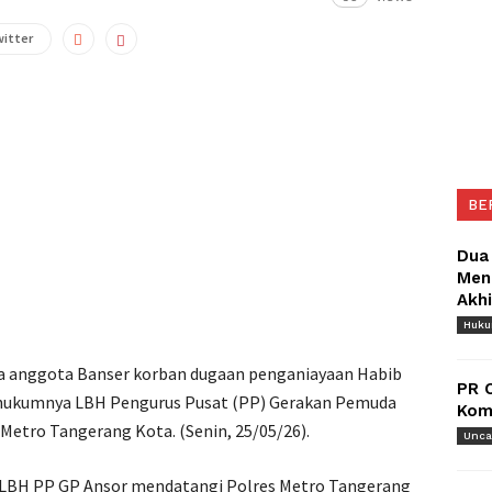
witter
BE
Dua
Meng
Akh
Huk
a anggota Banser korban dugaan penganiayaan Habib
PR 
 hukumnya LBH Pengurus Pusat (PP) Gerakan Pemuda
Komu
Metro Tangerang Kota. (Senin, 25/05/26).
Unca
 LBH PP GP Ansor mendatangi Polres Metro Tangerang