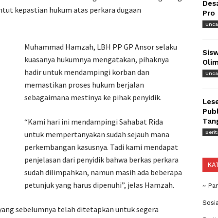
Des
ut kepastian hukum atas perkara dugaan
Pro
Unca
‎Muhammad Hamzah, LBH PP GP Ansor selaku
Sisw
kuasanya hukumnya mengatakan, pihaknya
Olim
hadir untuk mendampingi korban dan
Unca
memastikan proses hukum berjalan
sebagaimana mestinya ke pihak penyidik.
Lese
Publ
‎‎“Kami hari ini mendampingi Sahabat Rida
Tan
untuk mempertanyakan sudah sejauh mana
Berit
perkembangan kasusnya. Tadi kami mendapat
penjelasan dari penyidik bahwa berkas perkara
KA
sudah dilimpahkan, namun masih ada beberapa
petunjuk yang harus dipenuhi”, jelas Hamzah.
~ Pa
Sosi
yang sebelumnya telah ditetapkan untuk segera