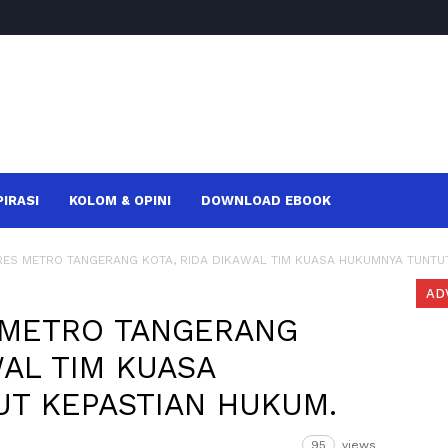
PIRASI
KOLOM & OPINI
DOWNLOAD EBOOK
RES METRO TANGERANG KOTA, RIDA DIKAWAL TIM KUASA HUKUMNYA TUNTUT 
AD
 METRO TANGERANG
WAL TIM KUASA
T KEPASTIAN HUKUM.
95
views