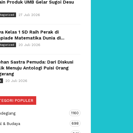
ain Produk UMB Gelar Sugoi Desu
27 Juli 2026
tegorized
a Kelas 1 SD Raih Perak di
piade Matematika Dunia di...
20 Juli 2026
tegorized
han Sastra Pemuda: Dari Diskusi
ik Menuju Antologi Puisi Orang
gerang
20 Juli 2026
a
TEGORI POPULER
1160
ndeglang
698
al & Budaya