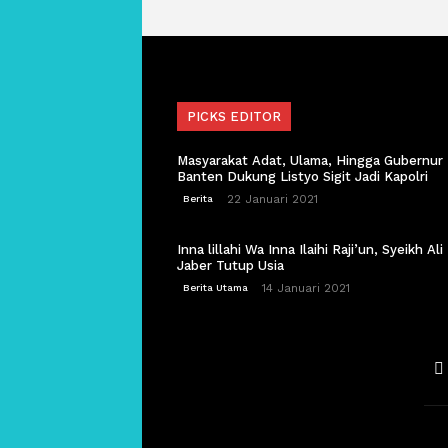
PICKS EDITOR
Masyarakat Adat, Ulama, Hingga Gubernur
Banten Dukung Listyo Sigit Jadi Kapolri
22 Januari 2021
Berita
Inna lillahi Wa Inna Ilaihi Raji’un, Syeikh Ali
Jaber Tutup Usia
14 Januari 2021
Berita Utama