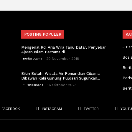
POSTING POPULER
KA
~ Pa
Mengenal Rd. Aria Wira Tanu Datar, Penyebar
Ajaran Islam Pertama di...
Sosi
20 November 2018
Berita Utama
Berit
Bikin Betah, Wisata Air Pemandian Cibama
Peri
Dibawah Kaki Gunung Pulosari Suguhkan...
16 Oktober 2023
~ Pandeglang
Beri
FACEBOOK
INSTAGRAM
TWITTER
YOUTU