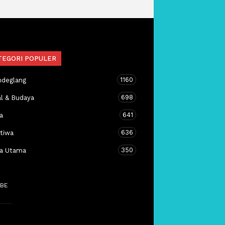
TEGORI POPULER
1160
ndeglang
698
al & Budaya
641
a
636
stiwa
350
ta Utama
BE