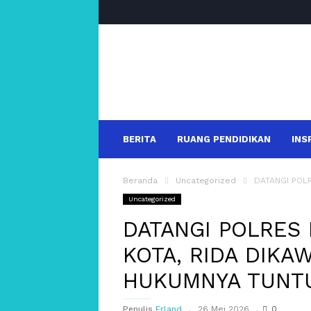
salakanews
BERITA
RUANG PENDIDIKAN
INS
Beranda
Uncategorized
DATANGI POL
Uncategorized
DATANGI POLRES
KOTA, RIDA DIKA
HUKUMNYA TUNTU
Penulis
Erland
26 Mei 2026
0