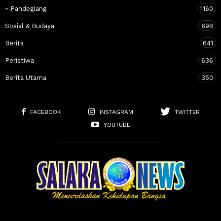
~ Pandeglang
1160
Sosial & Budaya
698
Berita
641
Peristiwa
636
Berita Utama
350
FACEBOOK
INSTAGRAM
TWITTER
YOUTUBE