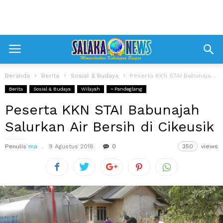
Beranda
Berita
Sosial & Budaya
Peserta KKN STAI Babunajah Salurkan Air Bersih di Cikeusik
Berita
Sosial & Budaya
Wilayah
~ Pandeglang
Peserta KKN STAI Babunajah
Salurkan Air Bersih di Cikeusik
Penulis
ma
9 Agustus 2018
0
350
views