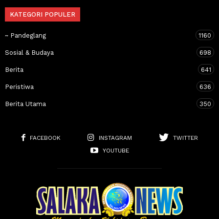
KATEGORI POPULER
~ Pandeglang
1160
Sosial & Budaya
698
Berita
641
Peristiwa
636
Berita Utama
350
FACEBOOK
INSTAGRAM
TWITTER
YOUTUBE