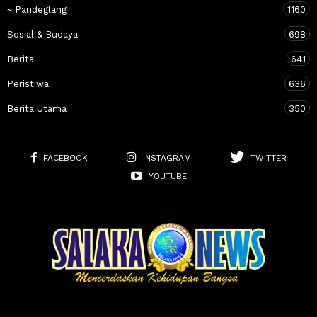
~ Pandeglang
1160
Sosial & Budaya
698
Berita
641
Peristiwa
636
Berita Utama
350
FACEBOOK
INSTAGRAM
TWITTER
YOUTUBE