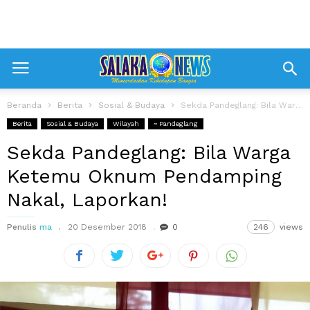
Beranda
Berita
Sosial & Budaya
Sekda Pandeglang: Bila Warga Ketemu Oknum Pendamping Nakal, Laporkan!
Berita
Sosial & Budaya
Wilayah
~ Pandeglang
Sekda Pandeglang: Bila Warga
Ketemu Oknum Pendamping
Nakal, Laporkan!
Penulis
ma
20 Desember 2018
0
246
views