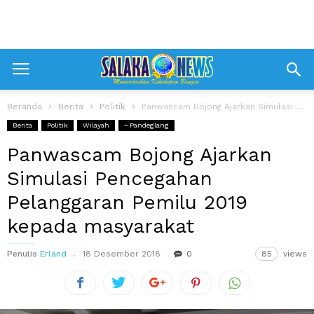
Beranda
Berita
Politik
Panwascam Bojong Ajarkan Simulasi Pencegahan Pelanggaran Pemilu 2019 kepada masyarakat
Berita
Politik
Wilayah
~ Pandeglang
Panwascam Bojong Ajarkan
Simulasi Pencegahan
Pelanggaran Pemilu 2019
kepada masyarakat
Penulis
Erland
18 Desember 2018
0
85
views