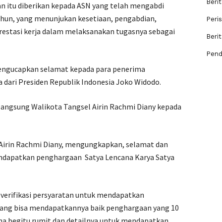
Berit
n itu diberikan kepada ASN yang telah mengabdi
tahun, yang menunjukan kesetiaan, pengabdian,
Peri
prestasi kerja dalam melaksanakan tugasnya sebagai
Beri
Pend
engucapkan selamat kepada para penerima
 dari Presiden Republik Indonesia Joko Widodo.
langsung Walikota Tangsel Airin Rachmi Diany kepada
irin Rachmi Diany, mengungkapkan, selamat dan
endapatkan penghargaan Satya Lencana Karya Satya
 verifikasi persyaratan untuk mendapatkan
orang bisa mendapatkannya baik penghargaan yang 10
na begitu rumit dan detailnya untuk mendapatkan