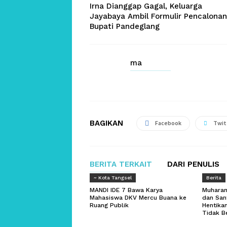
Irna Dianggap Gagal, Keluarga
Jayabaya Ambil Formulir Pencalonan
Bupati Pandeglang
ma
BAGIKAN
Facebook
Twit
BERITA TERKAIT
DARI PENULIS
~ Kota Tangsel
Berita
MANDI IDE 7 Bawa Karya
Muharam
Mahasiswa DKV Mercu Buana ke
dan San
Ruang Publik
Hentikan
Tidak B