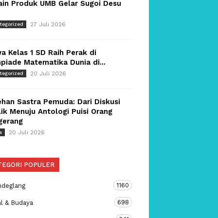
ain Produk UMB Gelar Sugoi Desu
27 Juli 2026
tegorized
a Kelas 1 SD Raih Perak di
piade Matematika Dunia di...
20 Juli 2026
tegorized
han Sastra Pemuda: Dari Diskusi
ik Menuju Antologi Puisi Orang
gerang
20 Juli 2026
a
TEGORI POPULER
1160
ndeglang
698
al & Budaya