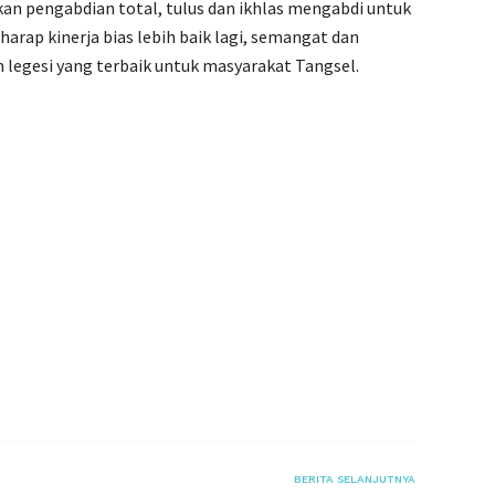
an pengabdian total, tulus dan ikhlas mengabdi untuk
arap kinerja bias lebih baik lagi, semangat dan
an legesi yang terbaik untuk masyarakat Tangsel.
BERITA SELANJUTNYA