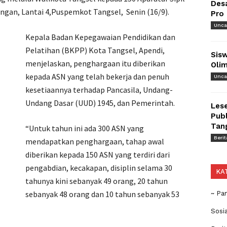
Des
ngan, Lantai 4,Puspemkot Tangsel, Senin (16/9).
Pro
Unca
Kepala Badan Kepegawaian Pendidikan dan
Pelatihan (BKPP) Kota Tangsel, Apendi,
Sisw
menjelaskan, penghargaan itu diberikan
Olim
kepada ASN yang telah bekerja dan penuh
Unca
kesetiaannya terhadap Pancasila, Undang-
Undang Dasar (UUD) 1945, dan Pemerintah.
Lese
Publ
Tan
“Untuk tahun ini ada 300 ASN yang
Berit
mendapatkan penghargaan, tahap awal
diberikan kepada 150 ASN yang terdiri dari
pengabdian, kecakapan, disiplin selama 30
KA
tahunya kini sebanyak 49 orang, 20 tahun
sebanyak 48 orang dan 10 tahun sebanyak 53
~ Pa
Sosi