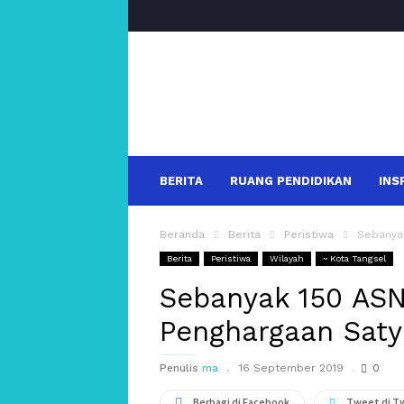
salakanews
BERITA
RUANG PENDIDIKAN
INS
Beranda
Berita
Peristiwa
Sebanyak
Berita
Peristiwa
Wilayah
~ Kota Tangsel
Sebanyak 150 ASN
Penghargaan Saty
Penulis
ma
16 September 2019
0
Berbagi di Facebook
Tweet di T