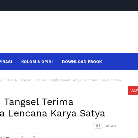
PIRASI
KOLOM & OPINI
DOWNLOAD EBOOK
 150 ASN Tangsel Terima Penghargaan Satya Lencana Karya Satya
AD
 Tangsel Terima
a Lencana Karya Satya
64
views
witter