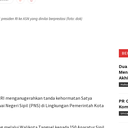
presiden RI ke ASN yang dinilai berprestasi (foto: dok)
BE
Dua
Meng
Akh
Huk
 RI menganugerahkan tanda kehormatan Satya
PR 
ai Negeri Sipil (PNS) di Lingkungan Pemerintah Kota
Komu
Unca
g melalui Walikota Tangsel kepada 150 Aparatur Sipil