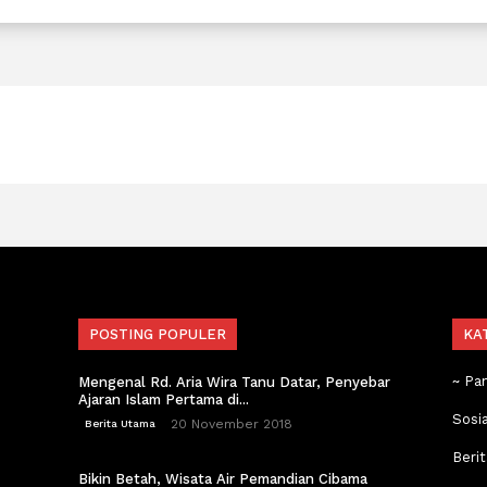
POSTING POPULER
KA
~ Pa
Mengenal Rd. Aria Wira Tanu Datar, Penyebar
Ajaran Islam Pertama di...
Sosi
20 November 2018
Berita Utama
Berit
Bikin Betah, Wisata Air Pemandian Cibama