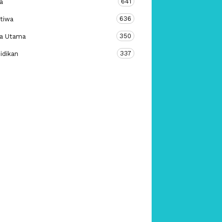
641
a
636
stiwa
350
ta Utama
337
idikan