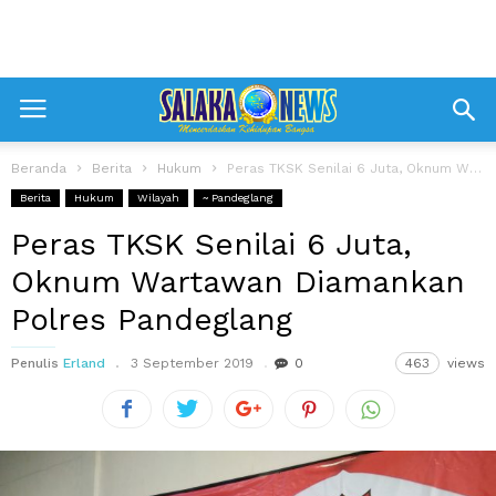
Beranda
Berita
Hukum
Peras TKSK Senilai 6 Juta, Oknum Wartawan Diamankan Polres Pandeglang
Berita
Hukum
Wilayah
~ Pandeglang
Peras TKSK Senilai 6 Juta,
Oknum Wartawan Diamankan
Polres Pandeglang
Penulis
Erland
3 September 2019
0
463
views