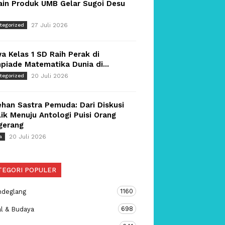
ain Produk UMB Gelar Sugoi Desu
27 Juli 2026
tegorized
a Kelas 1 SD Raih Perak di
piade Matematika Dunia di...
20 Juli 2026
tegorized
han Sastra Pemuda: Dari Diskusi
ik Menuju Antologi Puisi Orang
gerang
20 Juli 2026
a
TEGORI POPULER
1160
ndeglang
698
al & Budaya