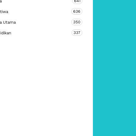
641
a
636
stiwa
350
ta Utama
337
idikan