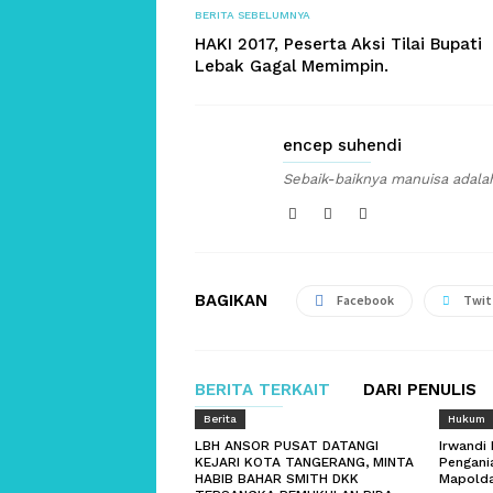
BERITA SEBELUMNYA
HAKI 2017, Peserta Aksi Tilai Bupati
Lebak Gagal Memimpin.
encep suhendi
Sebaik-baiknya manuisa adala
BAGIKAN
Facebook
Twit
BERITA TERKAIT
DARI PENULIS
Berita
Hukum
LBH ANSOR PUSAT DATANGI
Irwandi
KEJARI KOTA TANGERANG, MINTA
Pengani
HABIB BAHAR SMITH DKK
Mapolda