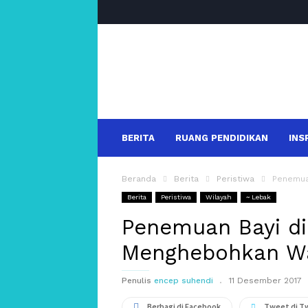
salakanews
BERITA
RUANG PENDIDIKAN
INS
Beranda
Berita
Peristiwa
Penemua
Berita
Peristiwa
Wilayah
~ Lebak
Penemuan Bayi d
Menghebohkan W
Penulis
encep suhendi
11 Desember 2017
Berbagi di Facebook
Tweet di T