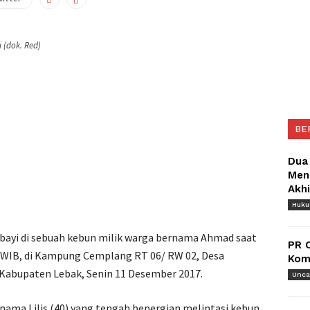
 (dok. Red)
BE
Dua
Meng
Akh
Huk
ayi di sebuah kebun milik warga bernama Ahmad saat
PR 
30 WIB, di Kampung Cemplang RT 06/ RW 02, Desa
Komu
abupaten Lebak, Senin 11 Desember 2017.
Unca
nama Lilis (40) yang tengah bepergian melintasi kebun