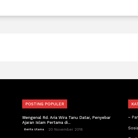
POSTING POPULER
KA
~ Pa
Mengenal Rd. Aria Wira Tanu Datar, Penyebar
Ajaran Islam Pertama di...
Sosi
20 November 2018
Berita Utama