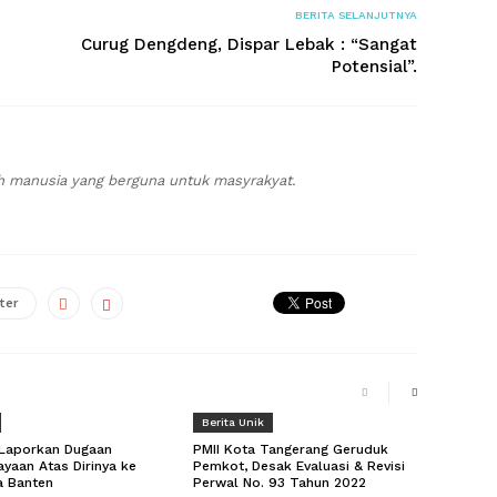
BERITA SELANJUTNYA
Curug Dengdeng, Dispar Lebak : “Sangat
Potensial”.
h manusia yang berguna untuk masyrakyat.
ter
Berita Unik
 Laporkan Dugaan
PMII Kota Tangerang Geruduk
ayaan Atas Dirinya ke
Pemkot, Desak Evaluasi & Revisi
 Banten
Perwal No. 93 Tahun 2022