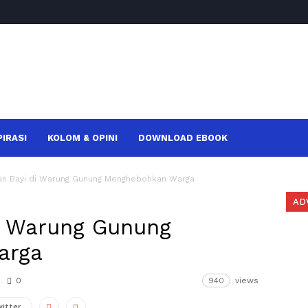
PIRASI
KOLOM & OPINI
DOWNLOAD EBOOK
n Bayi di Warung Gunung Menghebohkan Warga
AD
i Warung Gunung
arga
0
940
views
witter