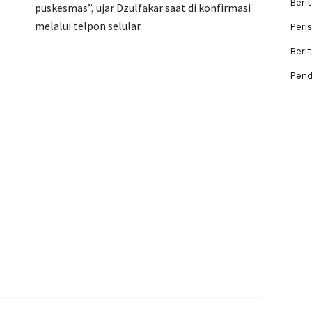
Berit
puskesmas”, ujar Dzulfakar saat di konfirmasi
melalui telpon selular.
Peri
Beri
Pend