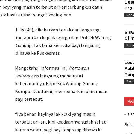
Des
ayi yang masih terbalut ari-ari terbungkus daun
Pro
sik bayi terlihat sangat kedinginan.
Unca
Lilis (40), dikabarkan teriak dan langsung
Sisw
melaporkan kepada warga dan Polsek Warung
Olim
Gunung. Tak lama kemudia bayi langsung
Unca
dibawa ke Puskesmas.
Lese
Mengetahui informasi ini,
Wartawan
Publ
Tan
Salakanews
langsung menelusuri
Berit
kebenarannya. Kapolsek Warung Gunung
Kompol Dzulfakar, membenarkan penemuan
bayi tersebut.
KA
“Iya benar, bayinya laki-laki yang masih
~ Pa
terbalut ari-ari, kini keadaannya sudah sehat
Sosi
karena waktu pagi bayi langsung dibawa ke