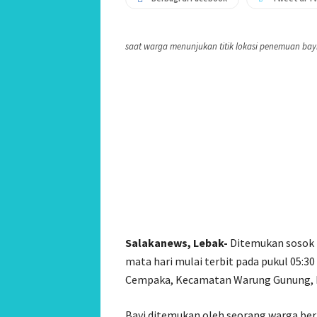
saat warga menunjukan titik lokasi penemuan bayi
Salakanews, Lebak-
Ditemukan sosok b
mata hari mulai terbit pada pukul 05:
Cempaka, Kecamatan Warung Gunung, K
Bayi ditemukan oleh seorang warga ber