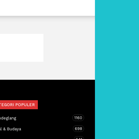
TEGORI POPULER
1160
ndeglang
698
al & Budaya