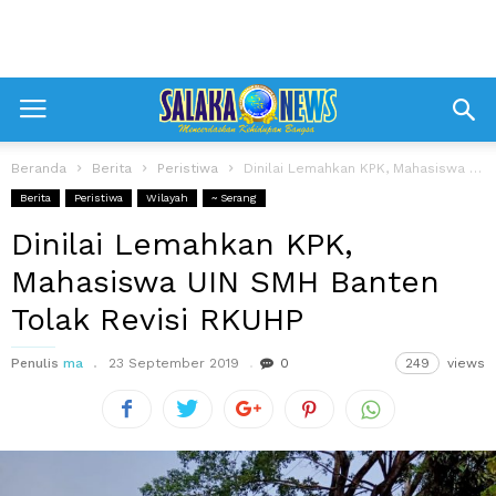
Beranda
Berita
Peristiwa
Dinilai Lemahkan KPK, Mahasiswa UIN SMH Banten Tolak Revisi RKUHP
Berita
Peristiwa
Wilayah
~ Serang
Dinilai Lemahkan KPK,
Mahasiswa UIN SMH Banten
Tolak Revisi RKUHP
Penulis
ma
23 September 2019
0
249
views