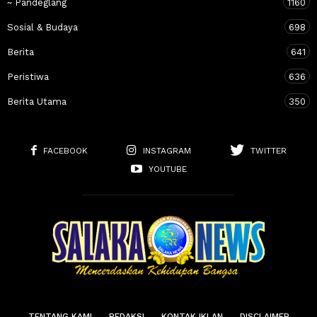
~ Pandeglang
1160
Sosial & Budaya
698
Berita
641
Peristiwa
636
Berita Utama
350
FACEBOOK
INSTAGRAM
TWITTER
YOUTUBE
TENTANG KAMI
REDAKSI
KONTAK IKLAN
DISCLAIMER