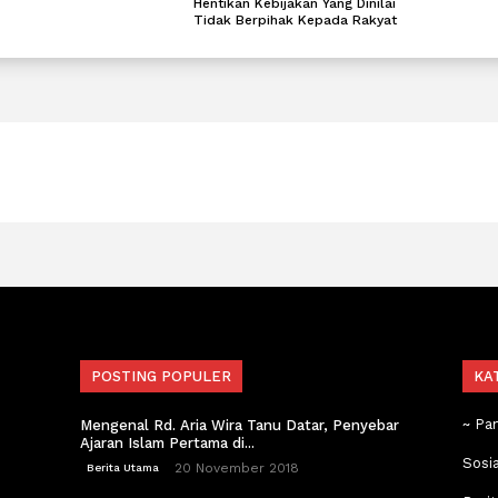
Hentikan Kebijakan Yang Dinilai
Tidak Berpihak Kepada Rakyat
POSTING POPULER
KA
~ Pa
Mengenal Rd. Aria Wira Tanu Datar, Penyebar
Ajaran Islam Pertama di...
Sosi
20 November 2018
Berita Utama