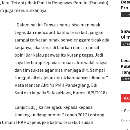
Des
 lalu. Tetapi pihak Panitia Pengawas Pemilu (Panwalu)
Pro
lum juga menurunkannya.
Unca
“Dalam hal ini Panwas harus bisa menindak
Sisw
tegas dan mencopot baliho tersebut, jangan
Olim
sampai terkesan pihak penyelenggara tidak ada
Unca
kerjanya, jika terus di biarkan nanti muncul
opini liar kalau panwas itu kurang tegas. Jadi
Lese
saya berharap kepada semua calon wakil rakyat
Publ
dan tim sukses agar bisa menjaga diri. Sampai
Tan
tanggal ditetapkan untuk kampanyeu dimulai,”
Berit
Kata Mantan Aktifis PMII Pandeglang, Edi
Santoso kepada SalakaNews, Kamis (6/9/2018).
KA
Lanjut Edi, jika mengacu kepada kepada
~ Pa
Undang-undang nomor 7 tahun 2017 tentang
Sosi
 Umum (PKPU) jelas jika baliho tersebut sudah