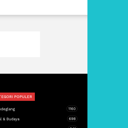
TEGORI POPULER
1160
ndeglang
698
al & Budaya