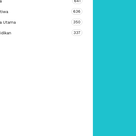
641
a
636
stiwa
350
ta Utama
337
idikan