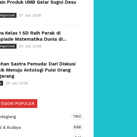
ain Produk UMB Gelar Sugoi Desu
27 Juli 2026
tegorized
a Kelas 1 SD Raih Perak di
piade Matematika Dunia di...
20 Juli 2026
tegorized
han Sastra Pemuda: Dari Diskusi
ik Menuju Antologi Puisi Orang
gerang
20 Juli 2026
a
TEGORI POPULER
1160
ndeglang
698
al & Budaya