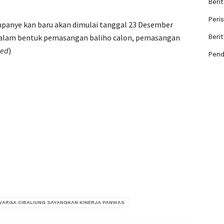
Berit
Peri
mpanye kan baru akan dimulai tanggal 23 Desember
tu dalam bentuk pemasangan baliho calon, pemasangan
Beri
Red
)
Pend
WARGA CIBALIUNG SAYANGKAN KINERJA PANWAS