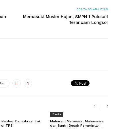
BERITA SELANJUTNYA
nan
Memasuki Musim Hujan, SMPN 1 Pulosari
Terancam Longsor
ter
Berita
 Banten: Demokrasi Tak
Muharam Melawan : Mahasiswa
i di TPS
dan Santri Desak Pemerintah