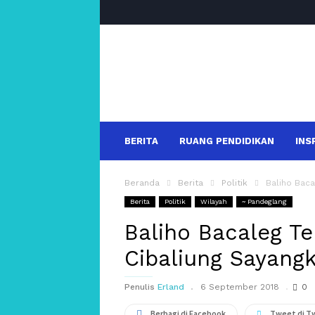
salakanews
BERITA
RUANG PENDIDIKAN
INS
Beranda
Berita
Politik
Baliho Baca
Berita
Politik
Wilayah
~ Pandeglang
Baliho Bacaleg T
Cibaliung Sayang
Penulis
Erland
6 September 2018
0
Berbagi di Facebook
Tweet di T