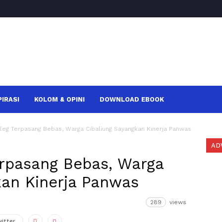
PIRASI
KOLOM & OPINI
DOWNLOAD EBOOK
leg Terpasang Bebas, Warga Cibaliung Sayangkan Kinerja Panwas
AD
erpasang Bebas, Warga
kan Kinerja Panwas
289
views
witter