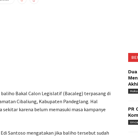
BE
Dua
Meng
Akh
Huk
 baliho Bakal Calon Legislatif (Bacaleg) terpasang di
amatan Cibaliung, Kabupaten Pandeglang. Hal
ga sekitar karena belum memasuki masa kampanye
PR 
Komu
Unca
 Edi Santoso mengatakan jika baliho tersebut sudah