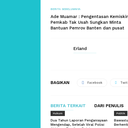
BERITA SEBELUMNYA
Ade Muamar : Pengentasan Kemiski
Pemkab Tak Usah Sungkan Minta
Bantuan Pemrov Banten dan pusat
Erland
BAGIKAN
Facebook
Twit
BERITA TERKAIT
DARI PENULIS
Hukum
Politik
Dua Tahun Laporan Penganiayaan
Bawaslu
Mengendap, Setelah Viral Polisi
Berhent