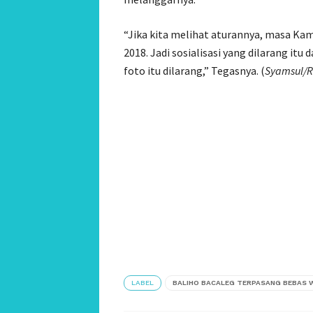
“Jika kita melihat aturannya, masa Ka
2018. Jadi sosialisasi yang dilarang i
foto itu dilarang,” Tegasnya. (
Syamsul/
LABEL
BALIHO BACALEG TERPASANG BEBAS 