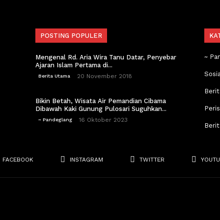
POSTING POPULER
KA
~ Pa
Mengenal Rd. Aria Wira Tanu Datar, Penyebar
Ajaran Islam Pertama di...
Sosi
20 November 2018
Berita Utama
Berit
Bikin Betah, Wisata Air Pemandian Cibama
Peri
Dibawah Kaki Gunung Pulosari Suguhkan...
16 Oktober 2023
~ Pandeglang
Beri
FACEBOOK
INSTAGRAM
TWITTER
YOUTU