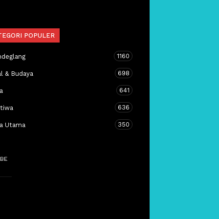
TEGORI POPULER
1160
ndeglang
698
al & Budaya
641
a
636
stiwa
350
ta Utama
BE