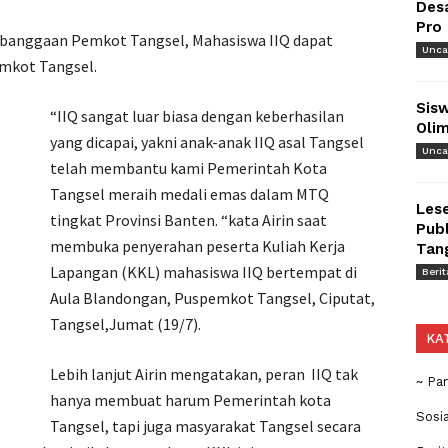
Des
Pro
 kebanggaan Pemkot Tangsel, Mahasiswa IIQ dapat
Unca
emkot Tangsel.
Sisw
“IIQ sangat luar biasa dengan keberhasilan
Olim
yang dicapai, yakni anak-anak IIQ asal Tangsel
Unca
telah membantu kami Pemerintah Kota
Tangsel meraih medali emas dalam MTQ
Lese
tingkat Provinsi Banten. “kata Airin saat
Publ
membuka penyerahan peserta Kuliah Kerja
Tan
Lapangan (KKL) mahasiswa IIQ bertempat di
Berit
Aula Blandongan, Puspemkot Tangsel, Ciputat,
Tangsel,Jumat (19/7).
KA
Lebih lanjut Airin mengatakan, peran IIQ tak
~ Pa
hanya membuat harum Pemerintah kota
Sosi
Tangsel, tapi juga masyarakat Tangsel secara