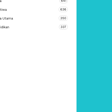
641
a
636
stiwa
350
ta Utama
337
idikan