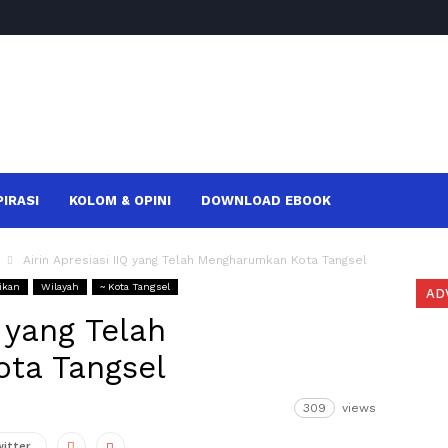
PIRASI
KOLOM & OPINI
DOWNLOAD EBOOK
Airin Apresiasi IIQ yang Telah Mengharumkan Kota Tangsel
ikan
Wilayah
~ Kota Tangsel
AD
Q yang Telah
ta Tangsel
309
views
witter