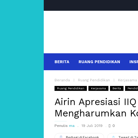
salakanews
BERITA
RUANG PENDIDIKAN
INS
Beranda
Ruang Pendidikan
Kerjasama
Ruang Pendidikan
Kerjasama
Berita
Pendid
Airin Apresiasi II
Mengharumkan Ko
Penulis
ma
19 Juli 2019
0
Berbagi di Facebook
Tweet di T