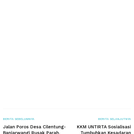
BERITA SEBELUMNYA
BERITA SELANJUTNYA
Jalan Poros Desa Cilentung-
KKM UNTIRTA Sosialisasi
Banjarwangi Rusak Parah,
Tumbuhkan Kesadaran