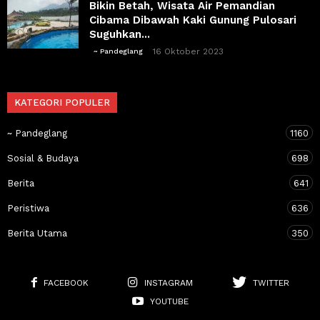
Bikin Betah, Wisata Air Pemandian
Cibama Dibawah Kaki Gunung Pulosari
Suguhkan...
16 Oktober 2023
~ Pandeglang
KATEGORI POPULER
~ Pandeglang
1160
Sosial & Budaya
698
Berita
641
Peristiwa
636
Berita Utama
350
FACEBOOK
INSTAGRAM
TWITTER
YOUTUBE