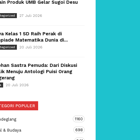
ain Produk UMB Gelar Sugoi Desu
27 Juli 2026
tegorized
a Kelas 1 SD Raih Perak di
piade Matematika Dunia di...
20 Juli 2026
tegorized
han Sastra Pemuda: Dari Diskusi
ik Menuju Antologi Puisi Orang
gerang
20 Juli 2026
a
TEGORI POPULER
1160
ndeglang
698
al & Budaya