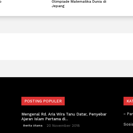
o
Olimpiade Matematika Dunia di
Jepang
POSTING POPULER
KA
~ Pa
Mengenal Rd. Aria Wira Tanu Datar, Penyebar
Ajaran Islam Pertama di...
Sosi
20 November 2018
Berita Utama