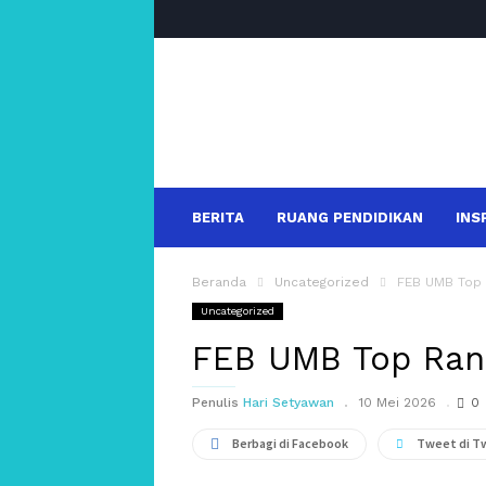
salakanews
BERITA
RUANG PENDIDIKAN
INS
Beranda
Uncategorized
FEB UMB Top 
Uncategorized
FEB UMB Top Rank
Penulis
Hari Setyawan
10 Mei 2026
0
Berbagi di Facebook
Tweet di T