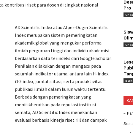
Des
ta kontribusi riset para dosen di tingkat nasional
Pro
Unca
AD Scientific Index atau Alper-Doger Scientific
Sisw
Index merupakan sistem pemeringkatan
Olim
akademik global yang mengukur performa
Unca
ilmiah perguruan tinggi dan individu akademisi
berdasarkan data terindeks dari Google Scholar.
Lese
Penilaian dilakukan dengan mengacu pada
Publ
sejumlah indikator utama, antara lain H-index,
Tan
i10-index, jumlah sitasi, serta produktivitas
Berit
publikasi ilmiah dalam kurun waktu tertentu.
Berbeda dengan pemeringkatan yang
KA
menitikberatkan pada reputasi institusi
semata, AD Scientific Index menekankan
~ Pa
evaluasi berbasis kinerja riset riil dan dampak
Sosi