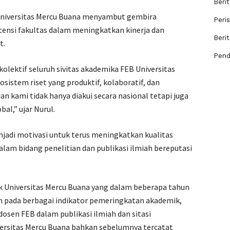
Berit
B Universitas Mercu Buana menyambut gembira
Peri
stensi fakultas dalam meningkatkan kinerja dan
Beri
t.
Pend
a kolektif seluruh sivitas akademika FEB Universitas
istem riset yang produktif, kolaboratif, dan
n kami tidak hanya diakui secara nasional tetapi juga
l,” ujar Nurul.
adi motivasi untuk terus meningkatkan kualitas
alam bidang penelitian dan publikasi ilmiah bereputasi
ak Universitas Mercu Buana yang dalam beberapa tahun
n pada berbagai indikator pemeringkatan akademik,
osen FEB dalam publikasi ilmiah dan sitasi
versitas Mercu Buana bahkan sebelumnya tercatat