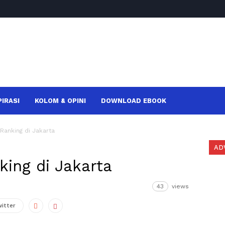
PIRASI
KOLOM & OPINI
DOWNLOAD EBOOK
Ranking di Jakarta
AD
ing di Jakarta
43
views
witter