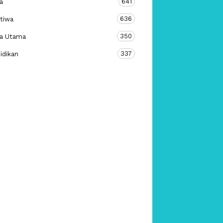
641
a
636
stiwa
350
ta Utama
337
idikan