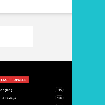
TEGORI POPULER
1160
ndeglang
698
al & Budaya