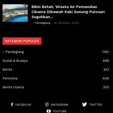
Bikin Betah, Wisata Air Pemandian
Cibama Dibawah Kaki Gunung Pulosari
Suguhkan...
16 Oktober 2023
~ Pandeglang
KATEGORI POPULER
~ Pandeglang
1160
Sosial & Budaya
698
Berita
641
Peristiwa
636
Berita Utama
350
FACEBOOK
INSTAGRAM
TWITTER
YOUTUBE