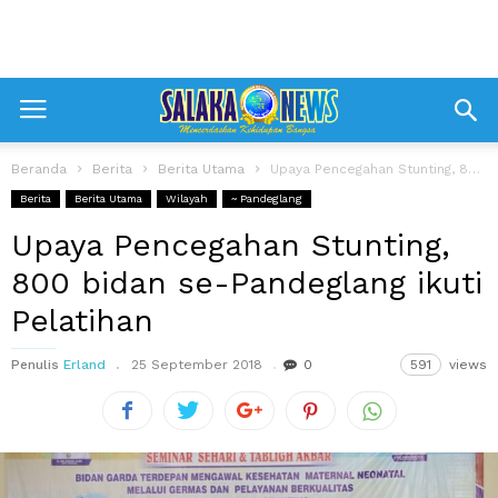
Beranda
Berita
Berita Utama
Upaya Pencegahan Stunting, 800 bidan se-Pandeglang ikuti Pelatihan
Berita
Berita Utama
Wilayah
~ Pandeglang
Upaya Pencegahan Stunting,
800 bidan se-Pandeglang ikuti
Pelatihan
Penulis
Erland
25 September 2018
0
591
views