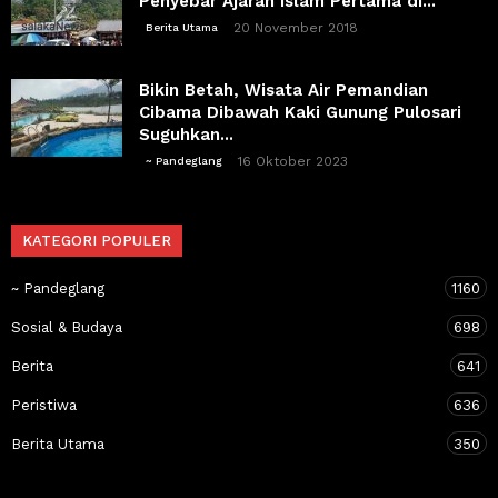
Penyebar Ajaran Islam Pertama di...
20 November 2018
Berita Utama
Bikin Betah, Wisata Air Pemandian
Cibama Dibawah Kaki Gunung Pulosari
Suguhkan...
16 Oktober 2023
~ Pandeglang
KATEGORI POPULER
~ Pandeglang
1160
Sosial & Budaya
698
Berita
641
Peristiwa
636
Berita Utama
350