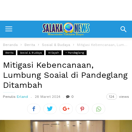
Beranda
Berita
Sosial & Budaya
Mitigasi Kebencanaan, Lumbung Soaial di Pandeglang Ditambah
Berita
Sosial & Budaya
Wilayah
~ Pandeglang
Mitigasi Kebencanaan,
Lumbung Soaial di Pandeglang
Ditambah
Penulis
Erland
28 Maret 2024
0
124
views