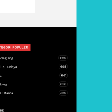
TEGORI POPULER
1160
ndeglang
698
al & Budaya
641
a
636
stiwa
350
ta Utama
BE