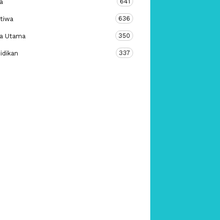
641
a
636
stiwa
350
ta Utama
337
idikan