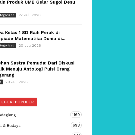
ain Produk UMB Gelar Sugoi Desu
27 Juli 2026
tegorized
a Kelas 1 SD Raih Perak di
piade Matematika Dunia di...
20 Juli 2026
tegorized
han Sastra Pemuda: Dari Diskusi
ik Menuju Antologi Puisi Orang
gerang
20 Juli 2026
a
TEGORI POPULER
1160
ndeglang
698
al & Budaya