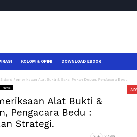
PIRASI
KOLOM & OPINI
DOWNLOAD EBOOK
 Sidang Pemeriksaan Alat Bukti & Saksi Pekan Depan, Pengacara Bedu :...
News
AD
eriksaan Alat Bukti &
n, Pengacara Bedu :
an Strategi.
234
views