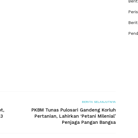
Berit
Peri
Beri
Pend
BERITA SELANJUTNYA
t,
PKBM Tunas Pulosari Gandeng Korluh
93
Pertanian, Lahirkan ‘Petani Milenial’
Penjaga Pangan Bangsa