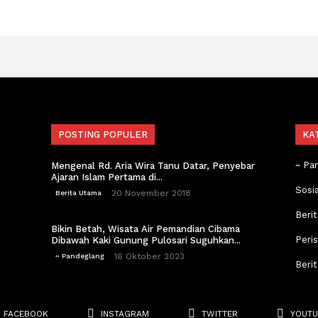
POSTING POPULER
KA
~ Pa
Mengenal Rd. Aria Wira Tanu Datar, Penyebar
Ajaran Islam Pertama di...
Sosi
20 November 2018
Berita Utama
Berit
Bikin Betah, Wisata Air Pemandian Cibama
Peri
Dibawah Kaki Gunung Pulosari Suguhkan...
16 Oktober 2023
~ Pandeglang
Beri
FACEBOOK
INSTAGRAM
TWITTER
YOUTU