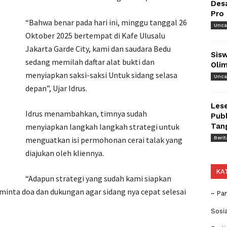
Des
Pro
“Bahwa benar pada hari ini, minggu tanggal 26
Unca
Oktober 2025 bertempat di Kafe Ulusalu
Jakarta Garde City, kami dan saudara Bedu
Sisw
sedang memilah daftar alat bukti dan
Olim
menyiapkan saksi-saksi Untuk sidang selasa
Unca
depan”, Ujar Idrus.
Lese
Idrus menambahkan, timnya sudah
Publ
menyiapkan langkah langkah strategi untuk
Tan
menguatkan isi permohonan cerai talak yang
Berit
diajukan oleh kliennya.
KA
“Adapun strategi yang sudah kami siapkan
eminta doa dan dukungan agar sidang nya cepat selesai
~ Pa
Sosi