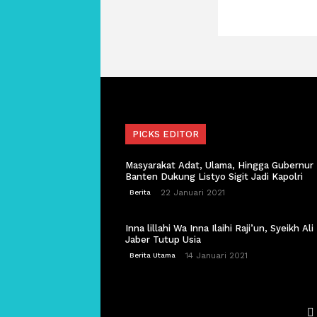
PICKS EDITOR
Masyarakat Adat, Ulama, Hingga Gubernur
Banten Dukung Listyo Sigit Jadi Kapolri
22 Januari 2021
Berita
Inna lillahi Wa Inna Ilaihi Raji’un, Syeikh Ali
Jaber Tutup Usia
14 Januari 2021
Berita Utama