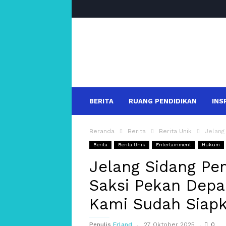
salakanews
BERITA
RUANG PENDIDIKAN
INS
Beranda
Berita
Berita Unik
Jelang
Berita
Berita Unik
Entertainment
Hukum
Jelang Sidang Pem
Saksi Pekan Depa
Kami Sudah Siapk
Penulis
Erland
27 Oktober 2025
0