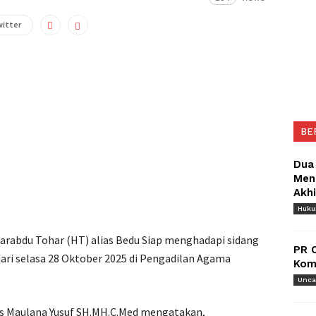
witter
BE
Dua
Meng
Akh
Huk
rabdu Tohar (HT) alias Bedu Siap menghadapi sidang
PR 
hari selasa 28 Oktober 2025 di Pengadilan Agama
Komu
Unca
us Maulana Yusuf SH.MH.C.Med mengatakan,