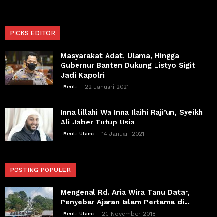
PICKS EDITOR
Masyarakat Adat, Ulama, Hingga
Gubernur Banten Dukung Listyo Sigit
Jadi Kapolri
22 Januari 2021
Berita
Inna lillahi Wa Inna Ilaihi Raji’un, Syeikh
Ali Jaber Tutup Usia
14 Januari 2021
Berita Utama
POSTING POPULER
Mengenal Rd. Aria Wira Tanu Datar,
Penyebar Ajaran Islam Pertama di...
20 November 2018
Berita Utama