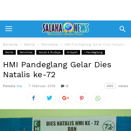
Beranda
Berita
Peristiwa
HMI Pandeglang Gelar Dies Natalis ke-72
Berita
Peristiwa
Sosial & Budaya
Wilayah
~ Pandeglang
HMI Pandeglang Gelar Dies
Natalis ke-72
Penulis
ma
7 Februari 2019
0
490
views