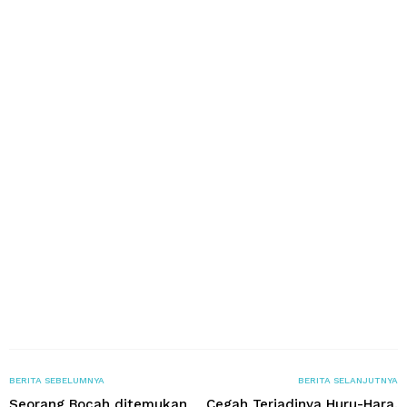
BERITA SEBELUMNYA
BERITA SELANJUTNYA
Seorang Bocah ditemukan
Cegah Terjadinya Huru-Hara,