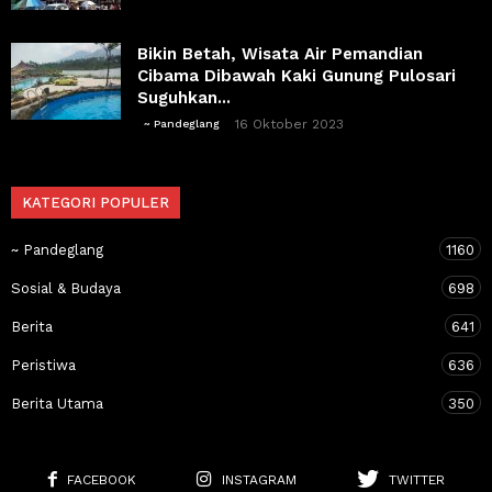
Bikin Betah, Wisata Air Pemandian
Cibama Dibawah Kaki Gunung Pulosari
Suguhkan...
16 Oktober 2023
~ Pandeglang
KATEGORI POPULER
~ Pandeglang
1160
Sosial & Budaya
698
Berita
641
Peristiwa
636
Berita Utama
350
FACEBOOK
INSTAGRAM
TWITTER