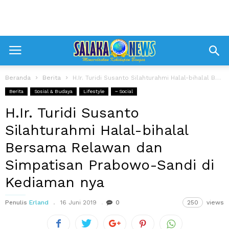
Beranda
Berita
H.Ir. Turidi Susanto Silahturahmi Halal-bihalal Bersama Relawan dan Simpatisan Prabowo-Sandi di Kediaman...
Berita
Sosial & Budaya
Lifestyle
~ Social
H.Ir. Turidi Susanto
Silahturahmi Halal-bihalal
Bersama Relawan dan
Simpatisan Prabowo-Sandi di
Kediaman nya
Penulis
Erland
16 Juni 2019
0
250
views