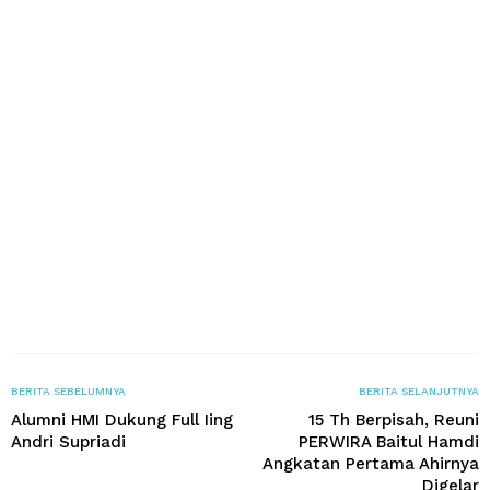
BERITA SEBELUMNYA
BERITA SELANJUTNYA
Alumni HMI Dukung Full Iing
15 Th Berpisah, Reuni
Andri Supriadi
PERWIRA Baitul Hamdi
Angkatan Pertama Ahirnya
Digelar