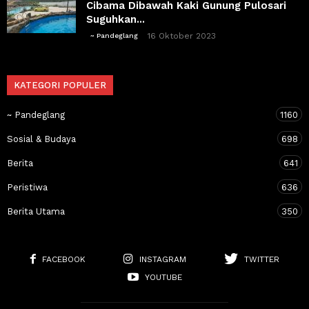
Cibama Dibawah Kaki Gunung Pulosari
Suguhkan...
16 Oktober 2023
~ Pandeglang
KATEGORI POPULER
~ Pandeglang
1160
Sosial & Budaya
698
Berita
641
Peristiwa
636
Berita Utama
350
FACEBOOK
INSTAGRAM
TWITTER
YOUTUBE