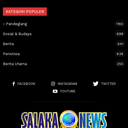
KATEGORI POPULER
~ Pandeglang
1160
Sosial & Budaya
698
Berita
641
Peristiwa
636
Berita Utama
350
FACEBOOK
INSTAGRAM
TWITTER
YOUTUBE