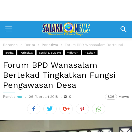
Beranda
Berita
Peristiwa
Forum BPD Wanasalam Bertekad Tingkatkan Fungsi Pengawasan Desa
Berita
Peristiwa
Sosial & Budaya
Wilayah
~ Lebak
Forum BPD Wanasalam
Bertekad Tingkatkan Fungsi
Pengawasan Desa
Penulis
ma
26 Februari 2018
0
836
views