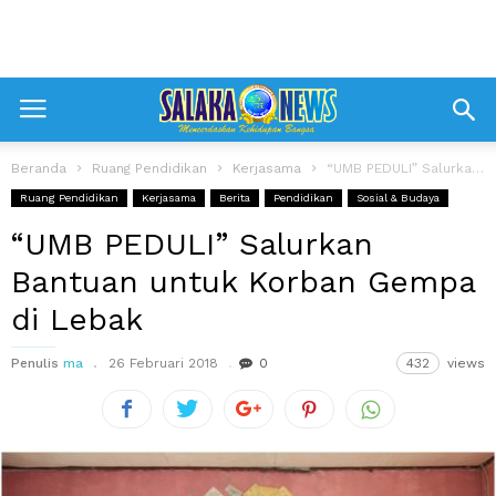
Beranda
Ruang Pendidikan
Kerjasama
“UMB PEDULI” Salurkan Bantuan untuk Korban Gempa di Lebak
Ruang Pendidikan
Kerjasama
Berita
Pendidikan
Sosial & Budaya
“UMB PEDULI” Salurkan
Bantuan untuk Korban Gempa
di Lebak
Penulis
ma
26 Februari 2018
0
432
views