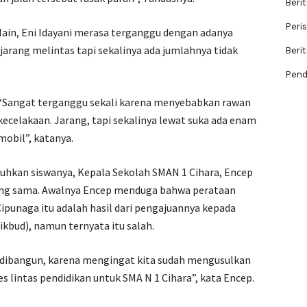
Berit
Peri
 lain, Eni Idayani merasa terganggu dengan adanya
u jarang melintas tapi sekalinya ada jumlahnya tidak
Beri
Pend
“Sangat terganggu sekali karena menyebabkan rawan
kecelakaan. Jarang, tapi sekalinya lewat suka ada enam
mobil”, katanya.
luhkan siswanya, Kepala Sekolah SMAN 1 Cihara, Encep
ang sama. Awalnya Encep menduga bahwa perataan
Cipunaga itu adalah hasil dari pengajuannya kepada
kbud), namun ternyata itu salah.
an dibangun, karena mengingat kita sudah mengusulkan
 lintas pendidikan untuk SMA N 1 Cihara”, kata Encep.