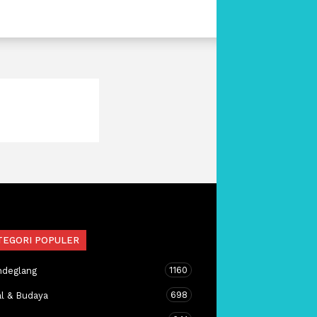
TEGORI POPULER
1160
ndeglang
698
al & Budaya