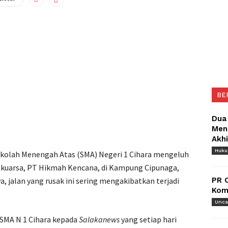
BE
Dua
Meng
Akh
Huk
kolah Menengah Atas (SMA) Negeri 1 Cihara mengeluh
 kuarsa, PT Hikmah Kencana, di Kampung Cipunaga,
, jalan yang rusak ini sering mengakibatkan terjadi
PR 
Komu
Unca
 SMA N 1 Cihara kepada
Salakanews
yang setiap hari