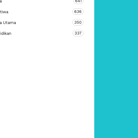
641
a
636
stiwa
350
ta Utama
337
idikan