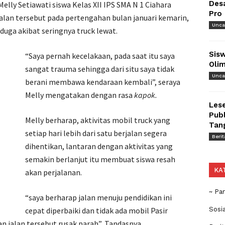
Des
Melly Setiawati siswa Kelas XII IPS SMA N 1 Ciahara
Pro
alan tersebut pada pertengahan bulan januari kemarin,
Unca
iduga akibat seringnya truck lewat.
Sisw
“Saya pernah kecelakaan, pada saat itu saya
Olim
sangat trauma sehingga dari situ saya tidak
Unca
berani membawa kendaraan kembali”, seraya
Melly mengatakan dengan rasa
kapok.
Lese
Publ
Melly berharap, aktivitas mobil truck yang
Tan
setiap hari lebih dari satu berjalan segera
Berit
dihentikan, lantaran dengan aktivitas yang
semakin berlanjut itu membuat siswa resah
KA
akan perjalanan.
~ Pa
“saya berharap jalan menuju pendidikan ini
cepat diperbaiki dan tidak ada mobil Pasir
Sosi
 jalan tersebut rusak parah”, Tandasnya.