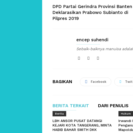
DPD Partai Gerindra Provinsi Banten
Deklarasikan Prabowo Subianto di
Pilpres 2019
encep suhendi
Sebaik-baiknya manuisa adala
BAGIKAN
Facebook
Twit
BERITA TERKAIT
DARI PENULIS
Berita
Hukum
LBH ANSOR PUSAT DATANGI
Irwandi
KEJARI KOTA TANGERANG, MINTA
Pengani
HABIB BAHAR SMITH DKK
Mapolda