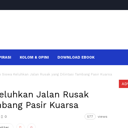
PIRASI
KOLOM & OPINI
DOWNLOAD EBOOK
 Siswa Keluhkan Jalan Rusak yang Dilintasi Tambang Pasir Kuarsa
AD
eluhkan Jalan Rusak
mbang Pasir Kuarsa
0
577
views
witter