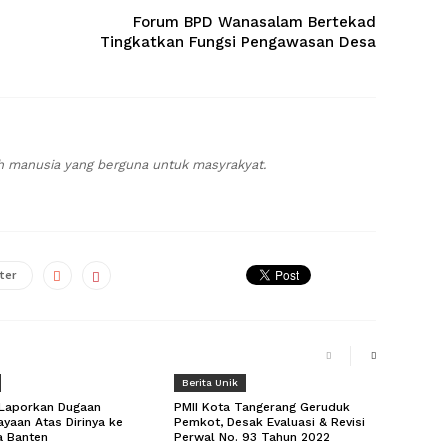
Forum BPD Wanasalam Bertekad
Tingkatkan Fungsi Pengawasan Desa
h manusia yang berguna untuk masyrakyat.
ter
Berita Unik
 Laporkan Dugaan
PMII Kota Tangerang Geruduk
ayaan Atas Dirinya ke
Pemkot, Desak Evaluasi & Revisi
 Banten
Perwal No. 93 Tahun 2022