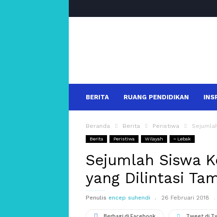
salakanews
BERITA
RUANG PENDIDIKAN
INS
Beranda
Berita
Peristiwa
Sejumlah
Berita
Peristiwa
Wilayah
~ Lebak
Sejumlah Siswa K
yang Dilintasi Ta
Penulis
encep suhendi
26 Februari 2018
Berbagi di Facebook
Tweet di T