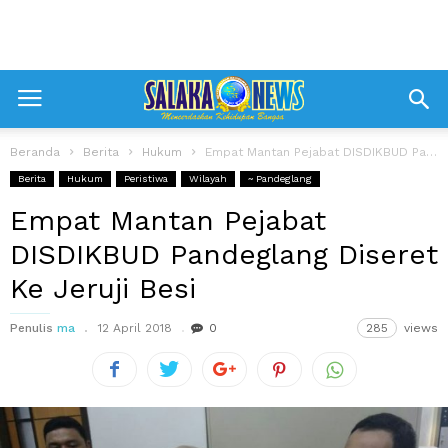
Beranda
Berita
Hukum
Empat Mantan Pejabat DISDIKBUD Pandeglang Diseret Ke Jeruji Besi
Berita
Hukum
Peristiwa
Wilayah
~ Pandeglang
Empat Mantan Pejabat
DISDIKBUD Pandeglang Diseret
Ke Jeruji Besi
Penulis
ma
12 April 2018
0
285
views