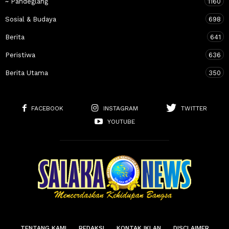
~ Pandeglang
1160
Sosial & Budaya
698
Berita
641
Peristiwa
636
Berita Utama
350
FACEBOOK
INSTAGRAM
TWITTER
YOUTUBE
TENTANG KAMI
REDAKSI
KONTAK IKLAN
DISCLAIMER