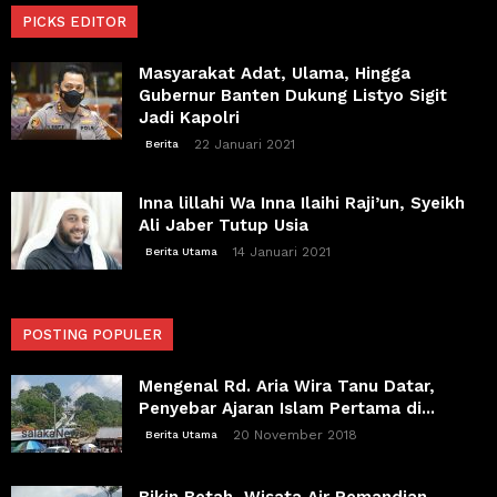
PICKS EDITOR
Masyarakat Adat, Ulama, Hingga
Gubernur Banten Dukung Listyo Sigit
Jadi Kapolri
22 Januari 2021
Berita
Inna lillahi Wa Inna Ilaihi Raji’un, Syeikh
Ali Jaber Tutup Usia
14 Januari 2021
Berita Utama
POSTING POPULER
Mengenal Rd. Aria Wira Tanu Datar,
Penyebar Ajaran Islam Pertama di...
20 November 2018
Berita Utama
Bikin Betah, Wisata Air Pemandian