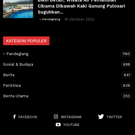
Cibama Dibawah Kaki Gunung Pulosari
Suguhkan...
16 Oktober 2023
~ Pandeglang
KATEGORI POPULER
~ Pandeglang
1160
Sosial & Budaya
698
Berita
641
Peristiwa
636
Berita Utama
350
FACEBOOK
INSTAGRAM
TWITTER
YOUTUBE