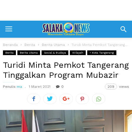
Beranda
Berita
Berita Utama
Turidi Minta Pemkot Tangerang Tinggalkan Program Mubazir
Berita
Berita Utama
Sosial & Budaya
Wilayah
~ Kota Tangerang
Turidi Minta Pemkot Tangerang
Tinggalkan Program Mubazir
Penulis
ma
1 Maret 2021
0
209
views