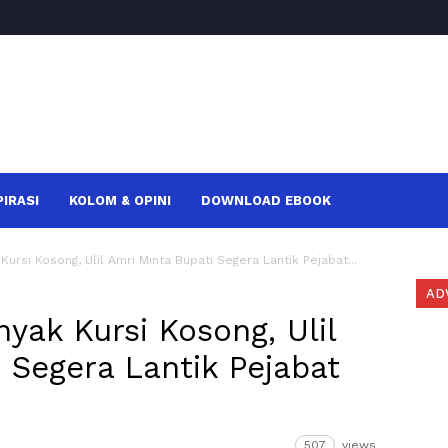
PIRASI
KOLOM & OPINI
DOWNLOAD EBOOK
rsi Kosong, Ulil Amri Minta Bupati Segera Lantik Pejabat...
AD
yak Kursi Kosong, Ulil
 Segera Lantik Pejabat
507
views