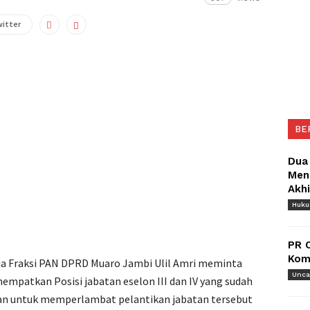
witter
BE
Dua
Meng
Akh
Huk
PR 
Komu
a Fraksi PAN DPRD Muaro Jambi Ulil Amri meminta
Unca
patkan Posisi jabatan eselon III dan IV yang sudah
lasan untuk memperlambat pelantikan jabatan tersebut