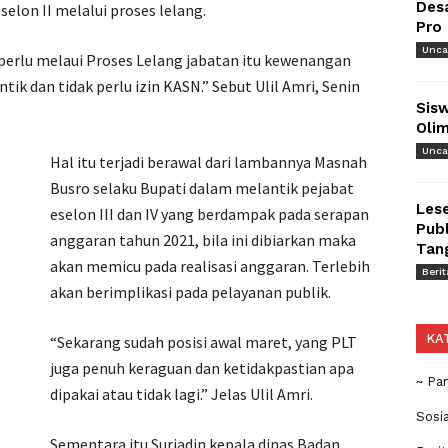
Des
eselon II melalui proses lelang.
Pro
Unca
k perlu melaui Proses Lelang jabatan itu kewenangan
ntik dan tidak perlu izin KASN.” Sebut Ulil Amri, Senin
Sisw
Olim
Unca
Hal itu terjadi berawal dari lambannya Masnah
Busro selaku Bupati dalam melantik pejabat
Lese
eselon III dan IV yang berdampak pada serapan
Publ
anggaran tahun 2021, bila ini dibiarkan maka
Tan
akan memicu pada realisasi anggaran. Terlebih
Berit
akan berimplikasi pada pelayanan publik.
KA
“Sekarang sudah posisi awal maret, yang PLT
juga penuh keraguan dan ketidakpastian apa
~ Pa
dipakai atau tidak lagi.” Jelas Ulil Amri.
Sosi
Sementara itu Suriadin kepala dinas Badan