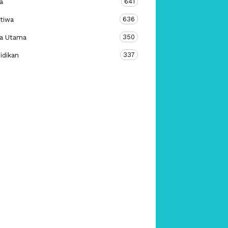
641
a
636
stiwa
350
ta Utama
337
idikan