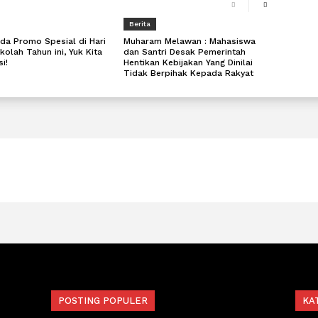
Berita
a Promo Spesial di Hari
Muharam Melawan : Mahasiswa
kolah Tahun ini, Yuk Kita
dan Santri Desak Pemerintah
i!
Hentikan Kebijakan Yang Dinilai
Tidak Berpihak Kepada Rakyat
POSTING POPULER
KA