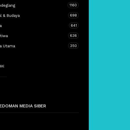
1160
ndeglang
698
al & Budaya
641
a
636
stiwa
350
ta Utama
BE
EDOMAN MEDIA SIBER