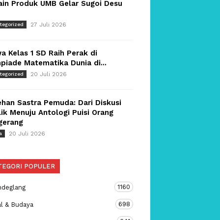
ain Produk UMB Gelar Sugoi Desu
27 Juli 2026
tegorized
a Kelas 1 SD Raih Perak di
piade Matematika Dunia di...
20 Juli 2026
tegorized
han Sastra Pemuda: Dari Diskusi
ik Menuju Antologi Puisi Orang
gerang
20 Juli 2026
a
TEGORI POPULER
1160
ndeglang
698
al & Budaya