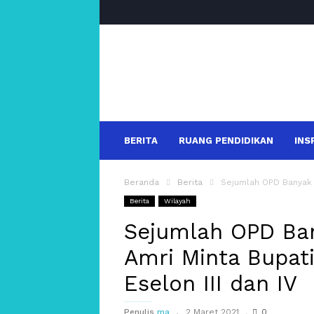
salakanews
BERITA
RUANG PENDIDIKAN
INS
Beranda
Berita
Sejumlah OPD Banyak Ku
Berita
Wilayah
Sejumlah OPD Ban
Amri Minta Bupati
Eselon III dan IV
Penulis
ma
2 Maret 2021
0