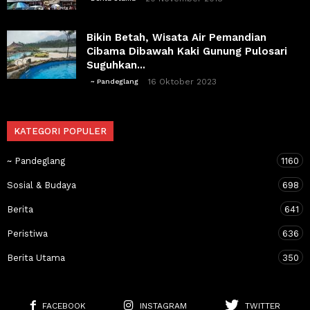
Bikin Betah, Wisata Air Pemandian
Cibama Dibawah Kaki Gunung Pulosari
Suguhkan...
16 Oktober 2023
~ Pandeglang
KATEGORI POPULER
~ Pandeglang
1160
Sosial & Budaya
698
Berita
641
Peristiwa
636
Berita Utama
350
FACEBOOK
INSTAGRAM
TWITTER