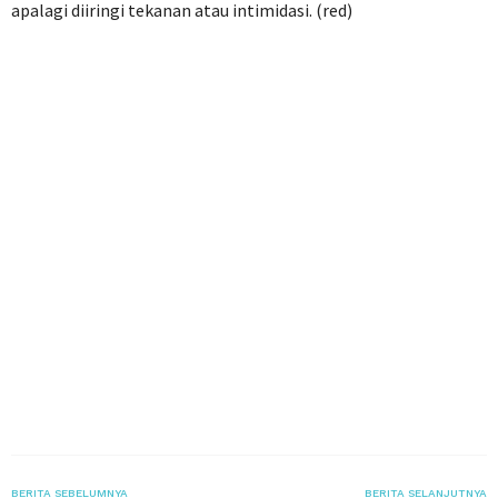
apalagi diiringi tekanan atau intimidasi. (red)
BERITA SEBELUMNYA
BERITA SELANJUTNYA