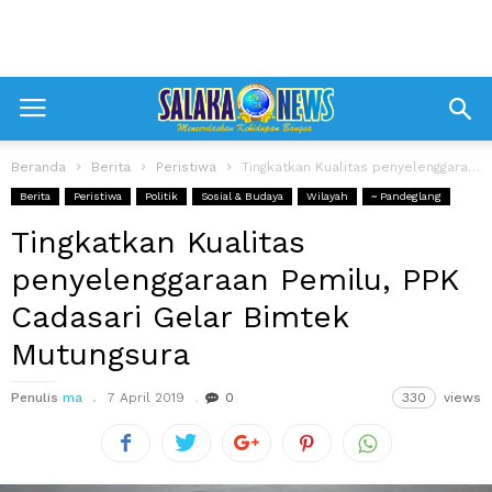
Beranda
Berita
Peristiwa
Tingkatkan Kualitas penyelenggaraan Pemilu, PPK Cadasari Gelar Bimtek Mutungsura
Berita
Peristiwa
Politik
Sosial & Budaya
Wilayah
~ Pandeglang
Tingkatkan Kualitas
penyelenggaraan Pemilu, PPK
Cadasari Gelar Bimtek
Mutungsura
Penulis
ma
7 April 2019
0
330
views