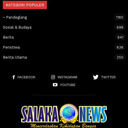
KATEGORI POPULER
~ Pandeglang
1160
Sosial & Budaya
698
Berita
641
Peristiwa
636
Berita Utama
350
FACEBOOK
INSTAGRAM
TWITTER
YOUTUBE