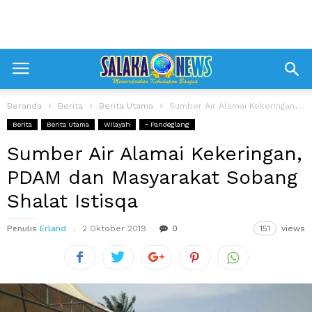
Beranda
Berita
Berita Utama
Sumber Air Alamai Kekeringan, PDAM dan Masyarakat Sobang Shalat Istisqa
Berita
Berita Utama
Wilayah
~ Pandeglang
Sumber Air Alamai Kekeringan,
PDAM dan Masyarakat Sobang
Shalat Istisqa
Penulis
Erland
2 Oktober 2019
0
151
views