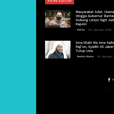
PICKS EDITOR
Masyarakat Adat, Ulama
Hingga Gubernur Bante
Dukung Listyo Sigit Jad
Kapolri
22 Januari 2021
Berita
Inna lillahi Wa Inna Ilaihi
Raji’un, Syeikh Ali Jaber
Tutup Usia
14 Januari 
Berita Utama