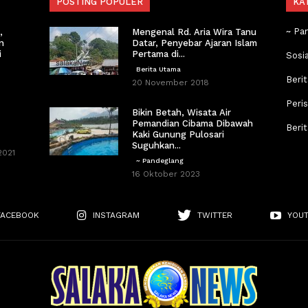
POSTING POPULER
KA
~ Pa
,
Mengenal Rd. Aria Wira Tanu
n
Datar, Penyebar Ajaran Islam
i
Pertama di...
Sosi
Berita Utama
Berit
20 November 2018
Peri
Bikin Betah, Wisata Air
Pemandian Cibama Dibawah
Beri
Kaki Gunung Pulosari
Suguhkan...
2021
~ Pandeglang
16 Oktober 2023
FACEBOOK
INSTAGRAM
TWITTER
YOU