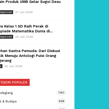
ain Produk UMB Gelar Sugoi Desu
27 Juli 2026
tegorized
a Kelas 1 SD Raih Perak di
piade Matematika Dunia di...
20 Juli 2026
tegorized
han Sastra Pemuda: Dari Diskusi
ik Menuju Antologi Puisi Orang
gerang
20 Juli 2026
a
TEGORI POPULER
1160
ndeglang
698
al & Budaya