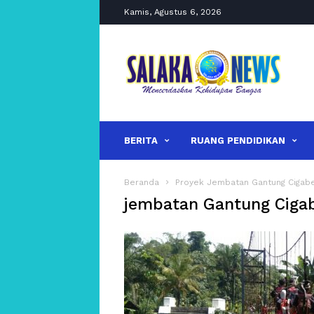
Kamis, Agustus 6, 2026
salakanews
BERITA
RUANG PENDIDIKAN
Beranda
Proyek Jembatan Gantung Cigaber
jembatan Gantung Cigab