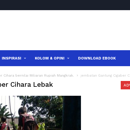
INSPIRASI
KOLOM & OPINI
DOWNLOAD EBOOK
 Cihara bernilai Miliaran Rupiah Mangkrak.
jembatan Gantung Cigaber C
er Cihara Lebak
AD