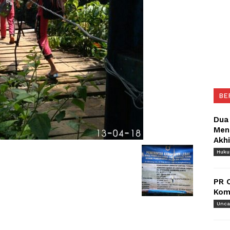
BE
Dua
Meng
Akh
Huk
PR 
Komu
Unca