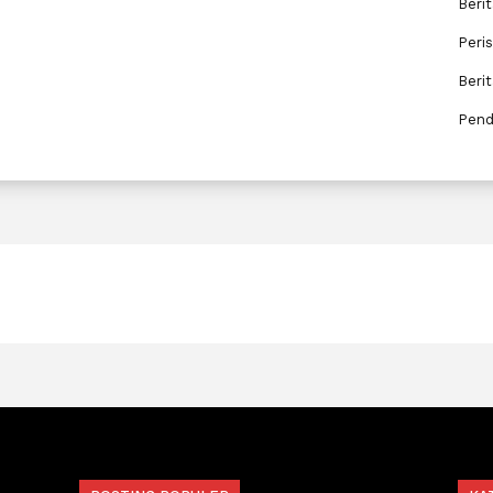
Berit
Peri
Beri
Pend