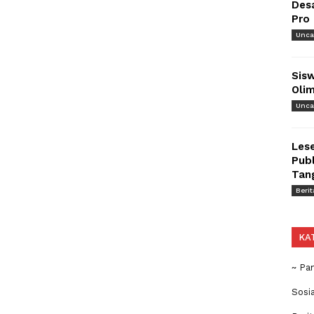
Des
Pro
Unca
Sisw
Olim
Unca
Lese
Publ
Tan
Berit
KA
~ Pa
Sosi