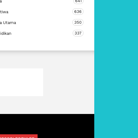
641
a
636
stiwa
350
ta Utama
337
idikan