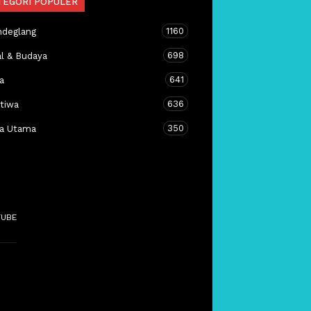
TEGORI POPULER
1160
ndeglang
698
al & Budaya
641
a
636
stiwa
350
ta Utama
TUBE