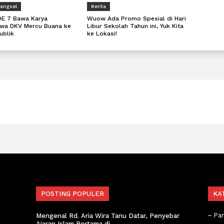
Tangsel
Berita
DE 7 Bawa Karya
Wuow Ada Promo Spesial di Hari
wa DKV Mercu Buana ke
Libur Sekolah Tahun ini, Yuk Kita
ublik
ke Lokasi!
POSTING POPULER
KA
~ Pa
Mengenal Rd. Aria Wira Tanu Datar, Penyebar
Ajaran Islam Pertama di...