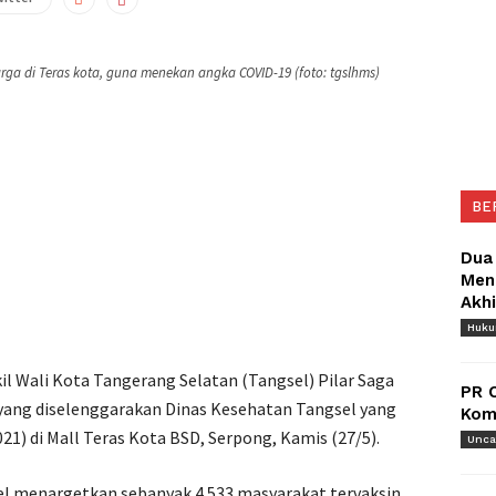
arga di Teras kota, guna menekan angka COVID-19 (foto: tgslhms)
BE
Dua
Meng
Akh
Huk
l Wali Kota Tangerang Selatan (Tangsel) Pilar Saga
PR 
 yang diselenggarakan Dinas Kesehatan Tangsel yang
Komu
21) di Mall Teras Kota BSD, Serpong, Kamis (27/5).
Unca
l menargetkan sebanyak 4.533 masyarakat tervaksin