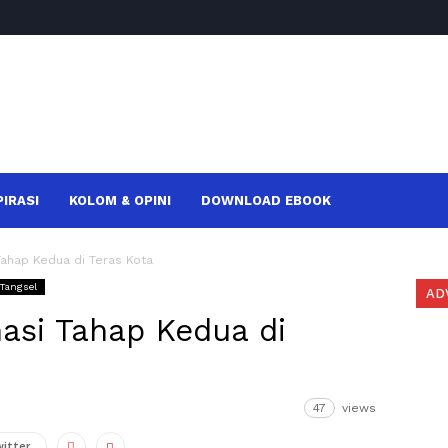
PIRASI
KOLOM & OPINI
DOWNLOAD EBOOK
 Tahap Kedua di Teras Kota
 Tangsel
AD
nasi Tahap Kedua di
47
views
witter