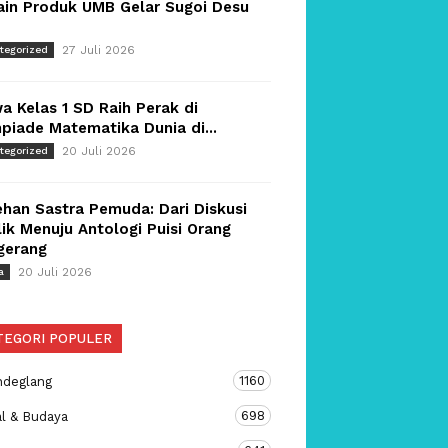
ain Produk UMB Gelar Sugoi Desu
27 Juli 2026
tegorized
a Kelas 1 SD Raih Perak di
piade Matematika Dunia di...
20 Juli 2026
tegorized
han Sastra Pemuda: Dari Diskusi
ik Menuju Antologi Puisi Orang
gerang
20 Juli 2026
a
TEGORI POPULER
1160
ndeglang
698
al & Budaya