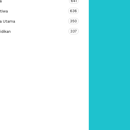
641
a
636
stiwa
350
ta Utama
337
idikan