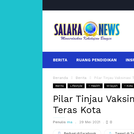
salakanews
BERITA
RUANG PENDIDIKAN
INS
Beranda
Berita
Pilar Tinjau Vaksinasi
Berita
Lifestyle
~ Health
Wilayah
~ Kota
Pilar Tinjau Vaksi
Teras Kota
Penulis
ma
29 Mei 2021
0
Berbagi di Facebook
Tweet di T