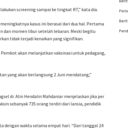
Berit
ilakukan screening sampai ke tingkat RT,” kata dia.
Peri
Beri
eningkatnya kasus ini berasal dari dua hal. Pertama
 dan momen libur setelah lebaran. Meski begitu
Pend
an tidak terjadi kenaikan yang signifikan.
ni, Pemkot akan melanjutkan vaksinasi untuk pedagang,
jutan yang akan berlangsung 2 Juni mendatang,”
sel dr. Alin Hendalin Mahdaniar menjelaskan jika per
ksin sebanyak 735 orang terdiri dari lansia, pendidik
ta dengan waktu selama empat hari. “Dari tanggal 24