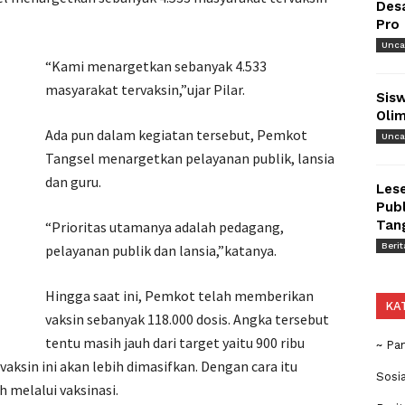
Des
Pro
Unca
“Kami menargetkan sebanyak 4.533
masyarakat tervaksin,”ujar Pilar.
Sisw
Olim
Ada pun dalam kegiatan tersebut, Pemkot
Unca
Tangsel menargetkan pelayanan publik, lansia
dan guru.
Lese
Publ
Tan
“Prioritas utamanya adalah pedagang,
Berit
pelayanan publik dan lansia,”katanya.
Hingga saat ini, Pemkot telah memberikan
KA
vaksin sebanyak 118.000 dosis. Angka tersebut
tentu masih jauh dari target yaitu 900 ribu
~ Pa
aksin ini akan lebih dimasifkan. Dengan cara itu
Sosi
 melalui vaksinasi.