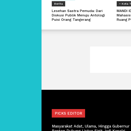
Berita
~ Kota 
Lesehan Sastra Pemuda: Dari
MANDI I
Diskusi Publik Menuju Antologi
Mahasis
Puisi Orang Tangerang
Ruang P
PICKS EDITOR
Masyarakat Adat, Ulama, Hingga Gubernur
Banten Dukung Listyo Sigit Jadi Kapolri