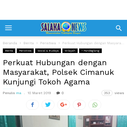
Beranda
Berita
Peristiwa
Perkuat Hubungan dengan Masyarakat, Polsek Cimanuk Kunjungi Tokoh Agama
Berita
Peristiwa
Sosial & Budaya
Wilayah
~ Pandeglang
Perkuat Hubungan dengan
Masyarakat, Polsek Cimanuk
Kunjungi Tokoh Agama
Penulis
ma
10 Maret 2019
0
353
views