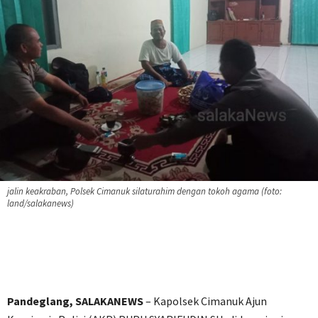
jalin keakraban, Polsek Cimanuk silaturahim dengan tokoh agama (foto:
land/salakanews)
Pandeglang, SALAKANEWS
– Kapolsek Cimanuk Ajun