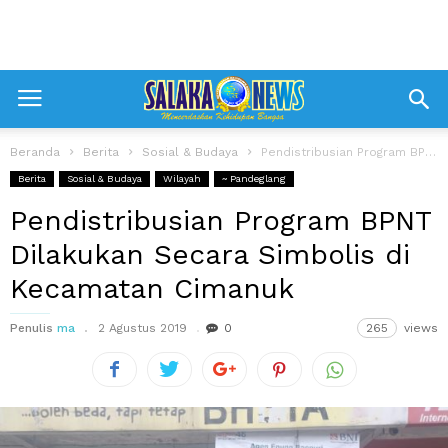
Beranda
Berita
Sosial & Budaya
Pendistribusian Program BPNT Dilakukan Secara Simbolis di Kecamatan Cimanuk
Berita
Sosial & Budaya
Wilayah
~ Pandeglang
Pendistribusian Program BPNT
Dilakukan Secara Simbolis di
Kecamatan Cimanuk
Penulis
ma
2 Agustus 2019
0
265
views