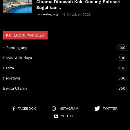
Cibama Dibawah Kaki Gunung Pulosari
Suguhkan...
16 Oktober 2023
~ Pandeglang
KATEGORI POPULER
~ Pandeglang
1160
Sosial & Budaya
698
Berita
641
Peristiwa
636
Berita Utama
350
FACEBOOK
INSTAGRAM
TWITTER
YOUTUBE