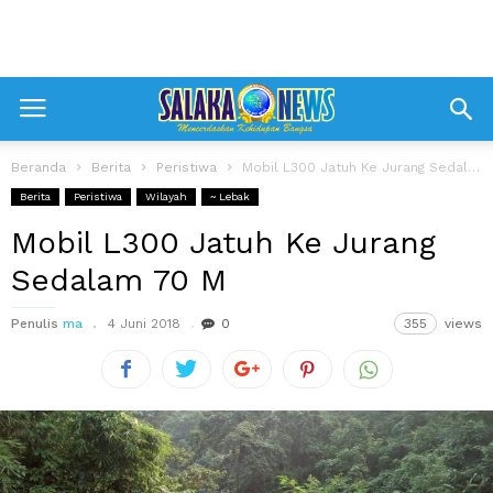
Beranda
Berita
Peristiwa
Mobil L300 Jatuh Ke Jurang Sedalam 70 M
Berita
Peristiwa
Wilayah
~ Lebak
Mobil L300 Jatuh Ke Jurang
Sedalam 70 M
Penulis
ma
4 Juni 2018
0
355
views