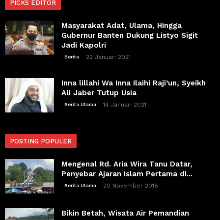
PICKS EDITOR
Masyarakat Adat, Ulama, Hingga
Gubernur Banten Dukung Listyo Sigit
Jadi Kapolri
22 Januari 2021
Berita
Inna lillahi Wa Inna Ilaihi Raji’un, Syeikh
Ali Jaber Tutup Usia
14 Januari 2021
Berita Utama
POSTING POPULER
Mengenal Rd. Aria Wira Tanu Datar,
Penyebar Ajaran Islam Pertama di...
20 November 2018
Berita Utama
Bikin Betah, Wisata Air Pemandian