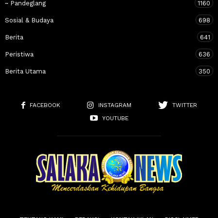
~ Pandeglang
1160
Sosial & Budaya
698
Berita
641
Peristiwa
636
Berita Utama
350
FACEBOOK
INSTAGRAM
TWITTER
YOUTUBE