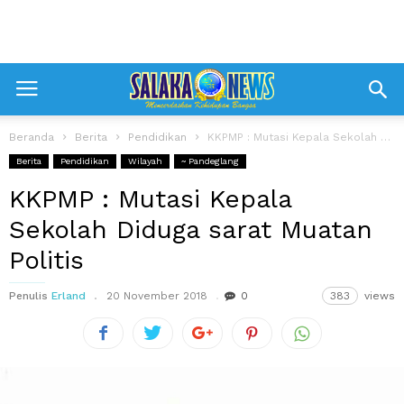
Beranda
Berita
Pendidikan
KKPMP : Mutasi Kepala Sekolah Diduga sarat Muatan Politis
Berita
Pendidikan
Wilayah
~ Pandeglang
KKPMP : Mutasi Kepala
Sekolah Diduga sarat Muatan
Politis
Penulis
Erland
20 November 2018
0
383
views