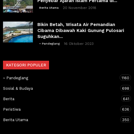
Penyebar Ajaran Islam Pertama di...
20 November 2018
Berita Utama
Bikin Betah, Wisata Air Pemandian
Cibama Dibawah Kaki Gunung Pulosari
Suguhkan...
16 Oktober 2023
~ Pandeglang
KATEGORI POPULER
~ Pandeglang
1160
Sosial & Budaya
698
Berita
641
Peristiwa
636
Berita Utama
350