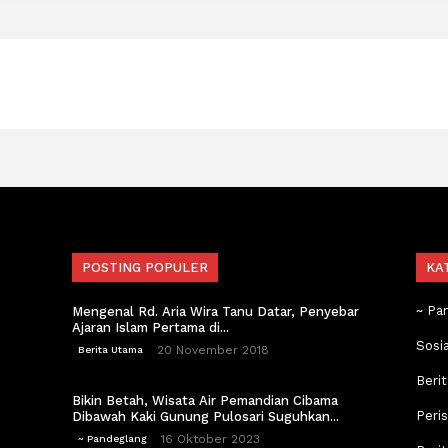
POSTING POPULER
KA
~ Pa
Mengenal Rd. Aria Wira Tanu Datar, Penyebar
Ajaran Islam Pertama di...
Sosi
20 November 2018
Berita Utama
Berit
Bikin Betah, Wisata Air Pemandian Cibama
Peri
Dibawah Kaki Gunung Pulosari Suguhkan...
16 Oktober 2023
~ Pandeglang