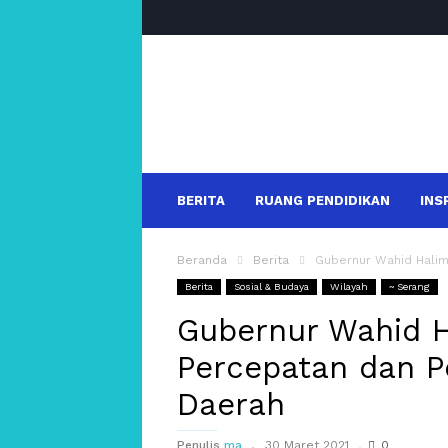
salakanews
BERITA
RUANG PENDIDIKAN
INS
Beranda
Berita
Gubernur Wahid Halim 
Berita
Sosial & Budaya
Wilayah
~ Serang
Gubernur Wahid 
Percepatan dan Pe
Daerah
Penulis
ma
30 Maret 2021
0