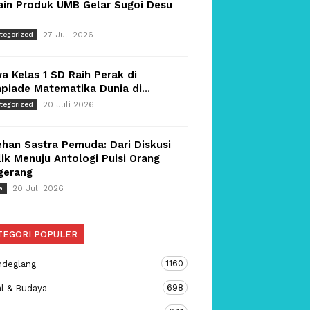
ain Produk UMB Gelar Sugoi Desu
27 Juli 2026
tegorized
a Kelas 1 SD Raih Perak di
piade Matematika Dunia di...
20 Juli 2026
tegorized
han Sastra Pemuda: Dari Diskusi
ik Menuju Antologi Puisi Orang
gerang
20 Juli 2026
a
TEGORI POPULER
1160
ndeglang
698
al & Budaya