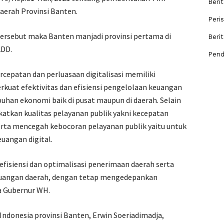
Berit
daerah Provinsi Banten.
Peri
ersebut maka Banten manjadi provinsi pertama di
Beri
2DD.
Pend
cepatan dan perluasaan digitalisasi memiliki
uat efektivitas dan efisiensi pengelolaan keuangan
han ekonomi baik di pusat maupun di daerah. Selain
atkan kualitas pelayanan publik yakni kecepatan
Serta mencegah kebocoran pelayanan publik yaitu untuk
uangan digital.
isiensi dan optimalisasi penerimaan daerah serta
euangan daerah, dengan tetap mengedepankan
a Gubernur WH.
 Indonesia provinsi Banten, Erwin Soeriadimadja,