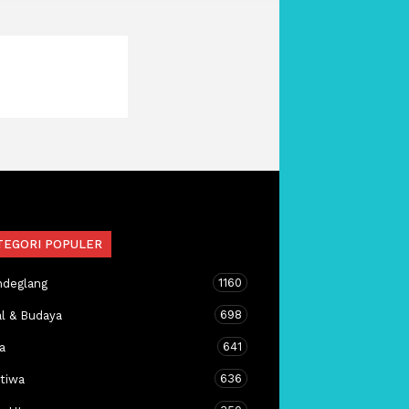
TEGORI POPULER
1160
ndeglang
698
al & Budaya
641
a
636
stiwa