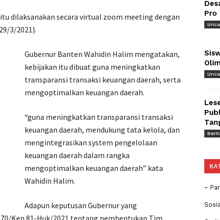
Des
Pro
tu dilaksanakan secara virtual zoom meeting dengan
Unca
29/3/2021).
Sisw
Gubernur Banten Wahidin Halim mengatakan,
Olim
kebijakan itu dibuat guna meningkatkan
Unca
transparansi transaksi keuangan daerah, serta
mengoptimalkan keuangan daerah.
Lese
Publ
“guna meningkatkan transparansi transaksi
Tan
keuangan daerah, mendukung tata kelola, dan
Berit
mengintegrasikan system pengelolaan
keuangan daerah dalam rangka
KA
mengoptimalkan keuangan daerah” kata
Wahidin Halim.
~ Pa
Adapun keputusan Gubernur yang
Sosi
970/Kep.81-Huk/2021 tentang pembentukan Tim