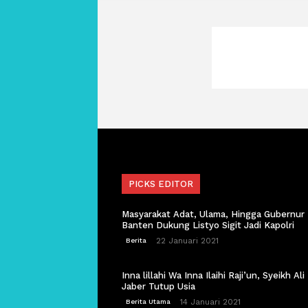
PICKS EDITOR
Masyarakat Adat, Ulama, Hingga Gubernur
Banten Dukung Listyo Sigit Jadi Kapolri
22 Januari 2021
Berita
Inna lillahi Wa Inna Ilaihi Raji’un, Syeikh Ali
Jaber Tutup Usia
14 Januari 2021
Berita Utama