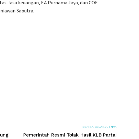
itas Jasa keuangan, F.A Purnama Jaya, dan COE
rniawan Saputra.
BERITA SELANJUTNYA
ungi
Pemerintah Resmi Tolak Hasil KLB Partai