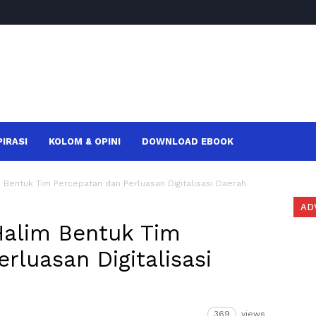
PIRASI
KOLOM & OPINI
DOWNLOAD EBOOK
Bentuk Tim Percepatan dan Perluasan Digitalisasi Daerah
AD
Halim Bentuk Tim
rluasan Digitalisasi
369
views