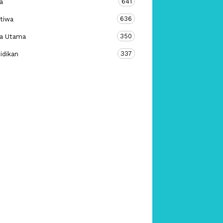
641
a
636
stiwa
350
ta Utama
337
idikan