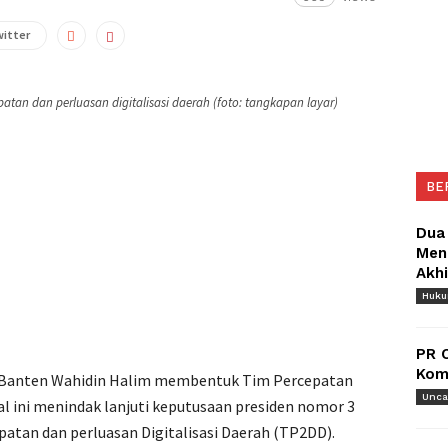
witter
tan dan perluasan digitalisasi daerah (foto: tangkapan layar)
BE
Dua
Meng
Akh
Huk
PR 
Komu
Banten Wahidin Halim membentuk Tim Percepatan
Unca
al ini menindak lanjuti keputusaan presiden nomor 3
atan dan perluasan Digitalisasi Daerah (TP2DD).