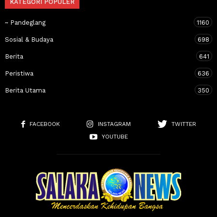
KATEGORI POPULER
~ Pandeglang
1160
Sosial & Budaya
698
Berita
641
Peristiwa
636
Berita Utama
350
FACEBOOK
INSTAGRAM
TWITTER
YOUTUBE