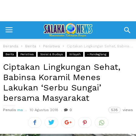
Beranda
Berita
Peristiwa
Ciptakan Lingkungan Sehat, Babinsa Koramil Menes Lakukan ‘Serbu Sungai’ bersama Masyarakat
Berita
Peristiwa
Sosial & Budaya
Wilayah
~ Pandeglang
Ciptakan Lingkungan Sehat,
Babinsa Koramil Menes
Lakukan ‘Serbu Sungai’
bersama Masyarakat
Penulis
ma
10 Agustus 2018
0
538
views