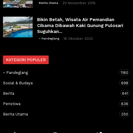
20 November 2018
Berita Utama
Bikin Betah, Wisata Air Pemandian
Cibama Dibawah Kaki Gunung Pulosari
Suguhkan...
16 Oktober 2023
~ Pandeglang
KATEGORI POPULER
~ Pandeglang
1160
Sosial & Budaya
698
Berita
641
Peristiwa
636
Berita Utama
350