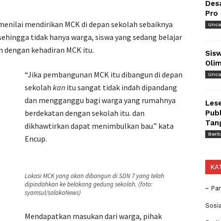
Des
Pro
enilai mendirikan MCK di depan sekolah sebaiknya
Unca
sehingga tidak hanya warga, siswa yang sedang belajar
 dengan kehadiran MCK itu.
Sisw
Olim
“Jika pembangunan MCK itu dibangun di depan
Unca
sekolah
kan
itu sangat tidak indah dipandang
dan mengganggu bagi warga yang rumahnya
Lese
berdekatan dengan sekolah itu. dan
Publ
Tan
dikhawtirkan dapat menimbulkan bau.” kata
Berit
Encup.
KA
Lokasi MCK yang akan dibangun di SDN 7 yang telah
dipindahkan ke belakang gedung sekolah. (foto:
~ Pa
syamsul/salakaNews)
Sosi
Mendapatkan masukan dari warga, pihak