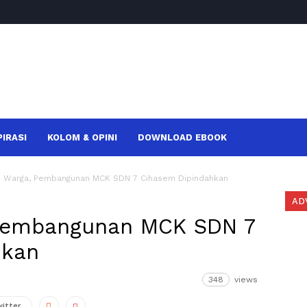
PIRASI
KOLOM & OPINI
DOWNLOAD EBOOK
s Warga, Pembangunan MCK SDN 7 Cihasem Dipindahkan
AD
 Pembangunan MCK SDN 7
hkan
348
views
witter