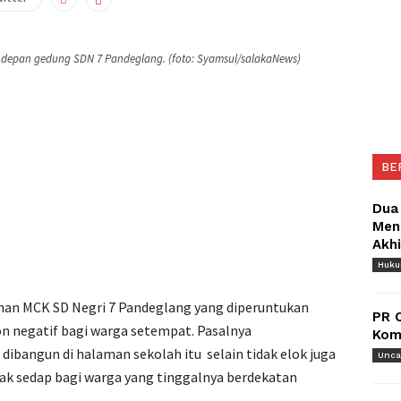
depan gedung SDN 7 Pandeglang. (foto: Syamsul/salakaNews)
BE
Dua
Meng
Akh
Huk
n MCK SD Negri 7 Pandeglang yang diperuntukan
PR 
n negatif bagi warga setempat. Pasalnya
Komu
bangun di halaman sekolah itu selain tidak elok juga
Unca
ak sedap bagi warga yang tinggalnya berdekatan