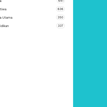
641
a
636
stiwa
350
ta Utama
337
idikan