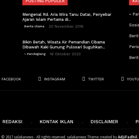
POSTING POPULER
KA
~ Pa
Mengenal Rd. Aria Wira Tanu Datar, Penyebar
Ajaran Islam Pertama di...
Sosi
20 November 2018
Berita Utama
Berit
Bikin Betah, Wisata Air Pemandian Cibama
Peri
Dibawah Kaki Gunung Pulosari Suguhkan...
16 Oktober 2023
~ Pandeglang
Beri
FACEBOOK
INSTAGRAM
TWITTER
YOUTU
REDAKSI
KONTAK IKLAN
DISCLAIMER
P
© 2017 salakanews - All rights reserved. salakanews Theme created by
AdjiFadhil
.