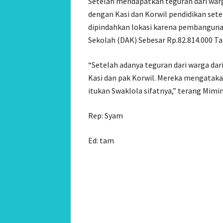
Setelah mendapatkan teguran dari war
dengan Kasi dan Korwil pendidikan set
dipindahkan lokasi karena pembangunan 
Sekolah (DAK) Sebesar Rp.82.814.000 T
“Setelah adanya teguran dari warga dar
Kasi dan pak Korwil. Mereka mengatakan
itukan Swaklola sifatnya,” terang Mimin
Rep: Syam
Ed: tam