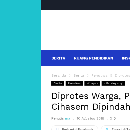
salakanews
BERITA
RUANG PENDIDIKAN
INS
Beranda
Berita
Peristiwa
Diprote
Berita
Peristiwa
Wilayah
~ Pandeglang
Diprotes Warga,
Cihasem Dipinda
Penulis
ma
10 Agustus 2018
0
Berbagi di Facebook
Tweet di T