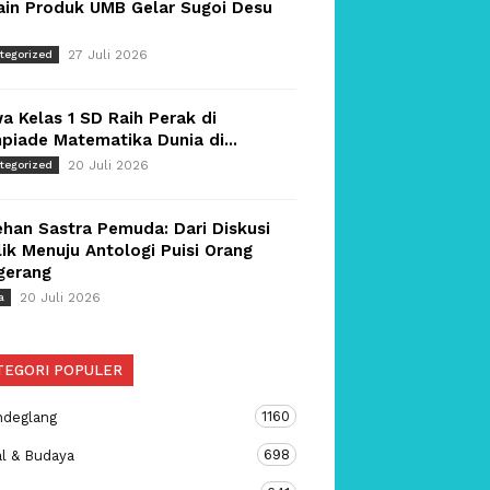
ain Produk UMB Gelar Sugoi Desu
27 Juli 2026
tegorized
a Kelas 1 SD Raih Perak di
piade Matematika Dunia di...
20 Juli 2026
tegorized
han Sastra Pemuda: Dari Diskusi
ik Menuju Antologi Puisi Orang
gerang
20 Juli 2026
a
TEGORI POPULER
1160
ndeglang
698
al & Budaya