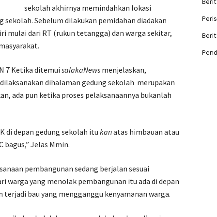
Berit
sekolah akhirnya memindahkan lokasi
Peri
 sekolah. Sebelum dilakukan pemidahan diadakan
i mulai dari RT (rukun tetangga) dan warga sekitar,
Beri
masyarakat.
Pend
N 7 Ketika ditemui
salakaNews
menjelaskan,
dilaksanakan dihalaman gedung sekolah merupakan
kan, ada pun ketika proses pelaksanaannya bukanlah
 di depan gedung sekolah itu
kan
atas himbauan atau
WC bagus,” Jelas Mmin.
aksanaan pembangunan sedang berjalan sesuai
ari warga yang menolak pembangunan itu ada di depan
an terjadi bau yang mengganggu kenyamanan warga.