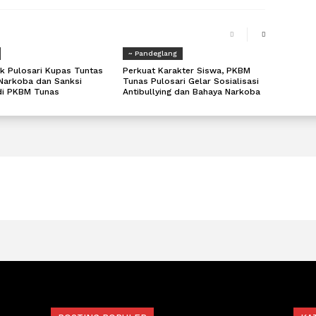
~ Pandeglang
k Pulosari Kupas Tuntas
Perkuat Karakter Siswa, PKBM
Narkoba dan Sanksi
Tunas Pulosari Gelar Sosialisasi
di PKBM Tunas
Antibullying dan Bahaya Narkoba