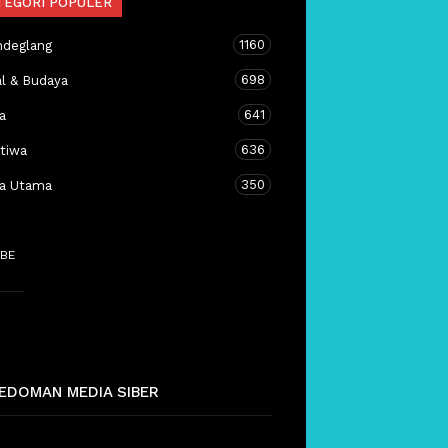
TEGORI POPULER
1160
ndeglang
698
al & Budaya
641
a
636
stiwa
350
ta Utama
BE
EDOMAN MEDIA SIBER