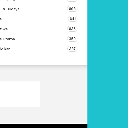
698
al & Budaya
641
a
636
stiwa
350
ta Utama
337
idikan