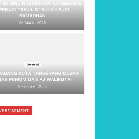
II STISNU NUSANTARA TANGERANG
ERBAGI TAKJIL DI BULAN SUCI
RAMADHAN
20 Maret 2025
General
 CABANG KOTA TANGERANG DESAK
NAS PERKIM DAN PJ WALIKOTA.
5 Februari 2025
VERTISEMENT