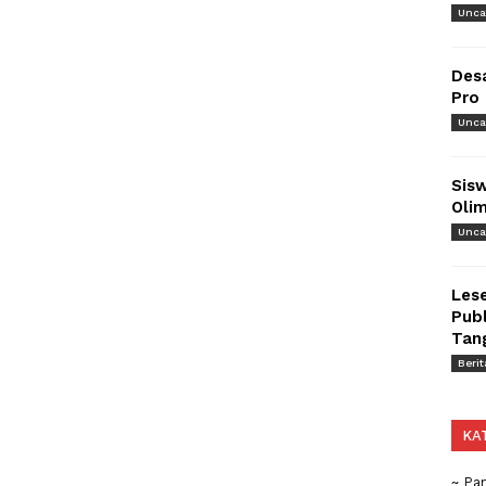
Unca
Des
Pro
Unca
Sisw
Olim
Unca
Lese
Publ
Tan
Berit
KA
~ Pa