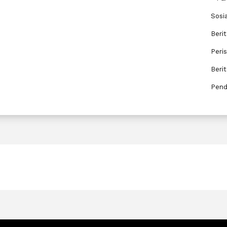
Sosi
Berit
Peri
Beri
Pend