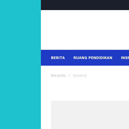
salakanews
BERITA
RUANG PENDIDIKAN
INS
Beranda
General