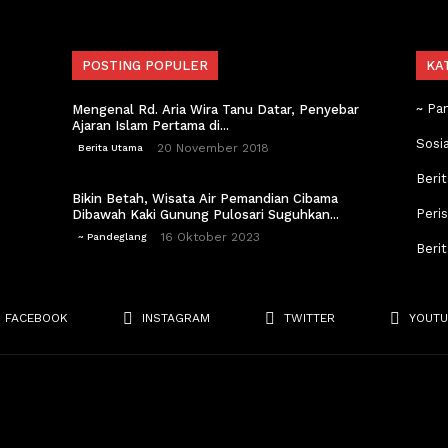
POSTING POPULER
KA
~ Pa
Mengenal Rd. Aria Wira Tanu Datar, Penyebar
Ajaran Islam Pertama di...
Sosi
20 November 2018
Berita Utama
Berit
Bikin Betah, Wisata Air Pemandian Cibama
Peri
Dibawah Kaki Gunung Pulosari Suguhkan...
16 Oktober 2023
~ Pandeglang
Beri
FACEBOOK
INSTAGRAM
TWITTER
YOUTU