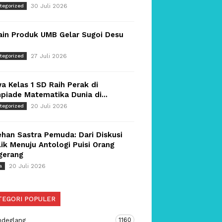
30 Juli 2026
tegorized
ain Produk UMB Gelar Sugoi Desu
27 Juli 2026
tegorized
a Kelas 1 SD Raih Perak di
piade Matematika Dunia di...
20 Juli 2026
tegorized
han Sastra Pemuda: Dari Diskusi
ik Menuju Antologi Puisi Orang
gerang
20 Juli 2026
a
TEGORI POPULER
1160
ndeglang