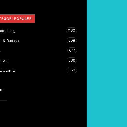
TEGORI POPULER
1160
ndeglang
698
al & Budaya
641
a
636
stiwa
350
ta Utama
BE