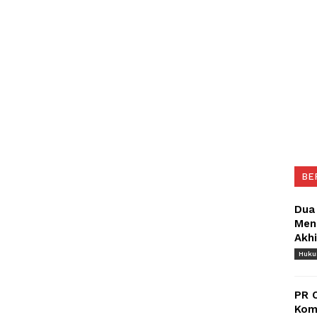
BE
Dua
Meng
Akh
Huk
PR 
Komu