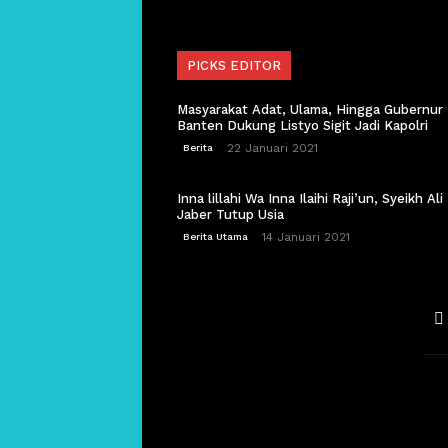
PICKS EDITOR
Masyarakat Adat, Ulama, Hingga Gubernur
Banten Dukung Listyo Sigit Jadi Kapolri
22 Januari 2021
Berita
Inna lillahi Wa Inna Ilaihi Raji’un, Syeikh Ali
Jaber Tutup Usia
14 Januari 2021
Berita Utama