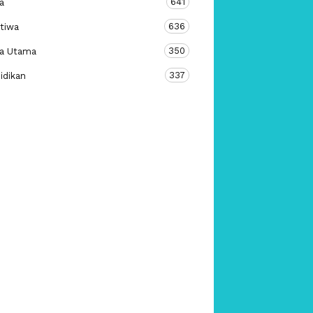
641
a
636
stiwa
350
ta Utama
337
idikan