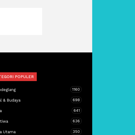
TEGORI POPULER
1160
ndeglang
698
al & Budaya
641
a
636
stiwa
350
ta Utama