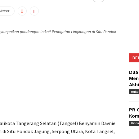
witter
nyampaikan pandangan terkait Peringatan Lingkungan di Situ Pondok
BE
Dua
Meng
Akh
Huk
PR 
Komu
alikota Tangerang Selatan (Tangsel) Benyamin Davnie
Unca
 di Situ Pondok Jagung, Serpong Utara, Kota Tangsel,