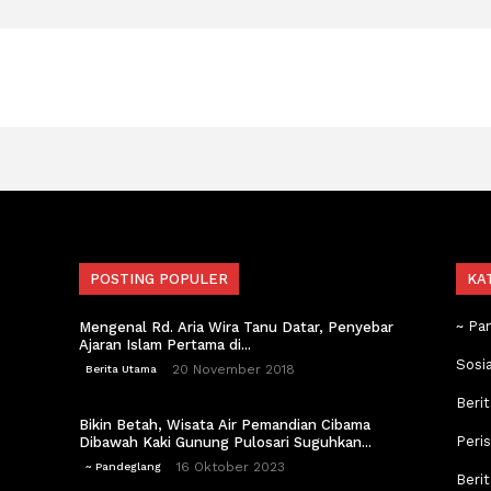
POSTING POPULER
KA
~ Pa
Mengenal Rd. Aria Wira Tanu Datar, Penyebar
Ajaran Islam Pertama di...
Sosi
20 November 2018
Berita Utama
Berit
Bikin Betah, Wisata Air Pemandian Cibama
Peri
Dibawah Kaki Gunung Pulosari Suguhkan...
16 Oktober 2023
~ Pandeglang
Beri