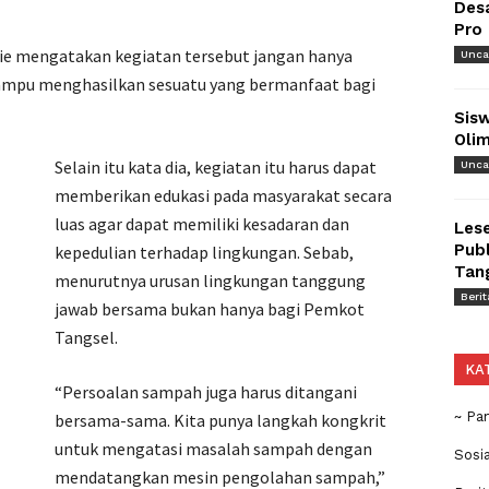
Des
Pro
ie mengatakan kegiatan tersebut jangan hanya
Unca
mampu menghasilkan sesuatu yang bermanfaat bagi
Sisw
Olim
Selain itu kata dia, kegiatan itu harus dapat
Unca
memberikan edukasi pada masyarakat secara
luas agar dapat memiliki kesadaran dan
Lese
Publ
kepedulian terhadap lingkungan. Sebab,
Tan
menurutnya urusan lingkungan tanggung
Berit
jawab bersama bukan hanya bagi Pemkot
Tangsel.
KA
“Persoalan sampah juga harus ditangani
~ Pa
bersama-sama. Kita punya langkah kongkrit
untuk mengatasi masalah sampah dengan
Sosi
mendatangkan mesin pengolahan sampah,”