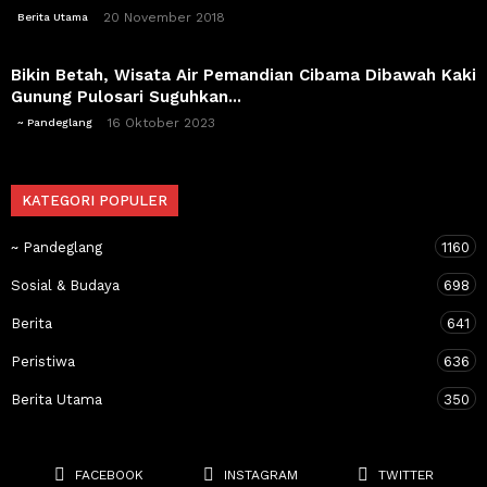
20 November 2018
Berita Utama
Bikin Betah, Wisata Air Pemandian Cibama Dibawah Kaki
Gunung Pulosari Suguhkan...
16 Oktober 2023
~ Pandeglang
KATEGORI POPULER
~ Pandeglang
1160
Sosial & Budaya
698
Berita
641
Peristiwa
636
Berita Utama
350
FACEBOOK
INSTAGRAM
TWITTER