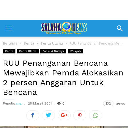
Beranda
Berita
Berita Utama
RUU Penanganan Bencana Mewajibkan Pemda Alokasikan 2 persen Anggaran Untuk Bencana
Berita
Berita Utama
Sosial & Budaya
Wilayah
RUU Penanganan Bencana
Mewajibkan Pemda Alokasikan
2 persen Anggaran Untuk
Bencana
Penulis
ma
25 Maret 2021
0
132
views