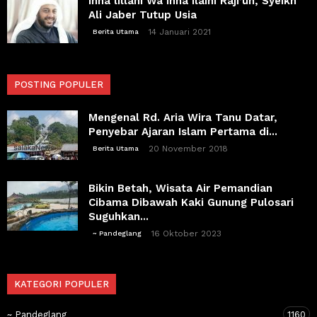
Inna lillahi Wa Inna Ilaihi Raji’un, Syeikh
Ali Jaber Tutup Usia
14 Januari 2021
Berita Utama
POSTING POPULER
Mengenal Rd. Aria Wira Tanu Datar,
Penyebar Ajaran Islam Pertama di...
20 November 2018
Berita Utama
Bikin Betah, Wisata Air Pemandian
Cibama Dibawah Kaki Gunung Pulosari
Suguhkan...
16 Oktober 2023
~ Pandeglang
KATEGORI POPULER
~ Pandeglang
1160